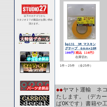
以下のカテゴリから
スタジオ２７の製品がお買い求め
頂けます。
bp131 3M マスキン
グテープ 6ｍｍ×18M
100円
(税込 110円)
在庫切れ
1件～25件 （全25件）
◆◆
ヤマト運輸 ネコ
たします。（デカー
ばOKです）書籍や