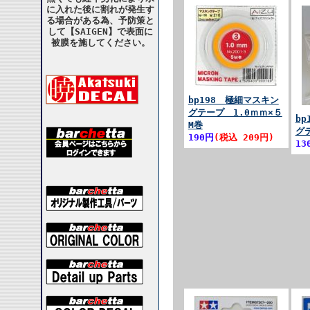
に入れた後に割れが発生す
る場合がある為、予防策と
して【SAIGEN】で表面に
被膜を施してください。
bp198 極細マスキン
グテープ 1.0ｍｍ×５
bp
M巻
グ
190円
(税込 209円)
13