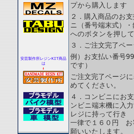
プから購入します
２．購入商品のお支
ニ（番号端末式）・
へのボタンを押し
３．ご注文完了ペー
例）お支払い番号99
安芸製作所レジンKIT商品
は
です）
↓
ご注文完了ページに
めてください。
４．コンビニにお支
ンビニ端末機に入力
レジに持って行き 
一律で１６０円 お
願いいたします。