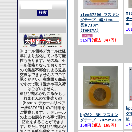
MT
item87206 マスキン
テー
グテープ 幅/1mm
HO
長さ/18ｍ
18
(TAMIYA)
315円
(税込 347円)
※セール価格デカールは経
年により劣化している可能
性もあります。その為、セ
ール価格となっております
ので製品不都合による返品
交換はできませんのでご了
承ください。在庫限り商品
ですので取り置きや再入荷
はございません。
※ひび割れが起こるかもし
れませんので別売りの
【bp403 デカールリペア
ー液SAIGEN】のご利用を
b
ご提案します。。デカール
グ
bp702 3M マスキン
の上に被膜を作る事で割れ
Ｍ
グテープ 20ｍｍ×18M
防止をすることができま
17
150円
(税込 165円)
す。見た目ではひび割れが
無くても経年劣化により水