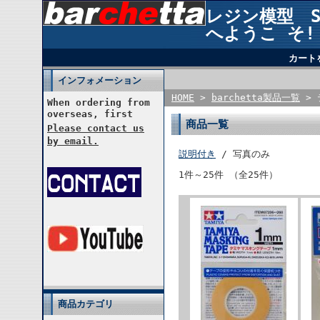
レジン模型 STU
へようこ そ!
カート
インフォメーション
HOME
>
barchetta製品一覧
> 
When ordering from
overseas, first
商品一覧
Please contact us
by email.
説明付き
/ 写真のみ
1件～25件 （全25件）
商品カテゴリ