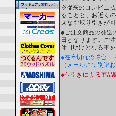
フィギュア：塗料：パ
※従来のコンビニ払
ーツ
ることと、お近く
ズなお取り引きが
●ご注文商品の発送
日となります。ご注
休日明けとなる事を
◆在庫切れの場合・
（メールにて別途
◆代引きによる商品