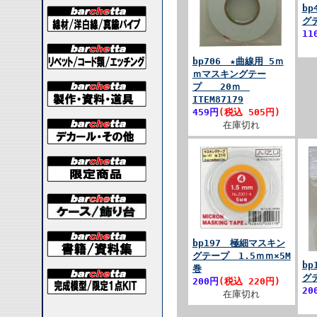
bp
グ
11
bp706 ★曲線用 5ｍ
ｍマスキングテー
プ 20ｍ
ITEM87179
459円
(税込 505円)
在庫切れ
bp197 極細マスキン
グテープ 1.5ｍｍ×5M
bp
巻
グテ
200円
(税込 220円)
20
在庫切れ