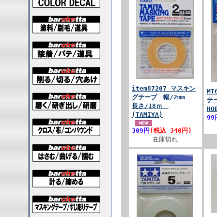
item87207 マスキン
MT
グテープ 幅/2mm
テー
長さ/18ｍ
HO
(TAMIYA)
99
309円
(税込 340円)
在庫切れ