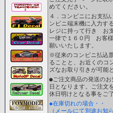
めてください。
４．コンビニにお支払
ンビニ端末機に入力す
レジに持って行き お
一律で１６０円 お客
願いいたします。
※従来のコンビニ払込
ることと、お近くのコ
ズなお取り引きが可能
●ご注文商品の発送のお
日となります。ご注文
休日明けとなる事をご
◆在庫切れの場合・・
（メールにて別途お知