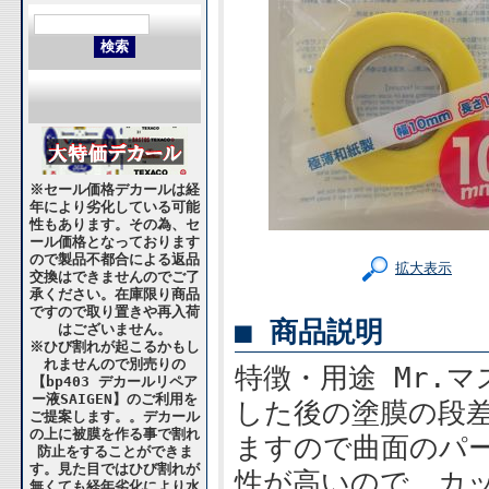
※セール価格デカールは経
年により劣化している可能
性もあります。その為、セ
ール価格となっております
ので製品不都合による返品
拡大表示
交換はできませんのでご了
承ください。在庫限り商品
ですので取り置きや再入荷
■ 商品説明
はございません。
※ひび割れが起こるかもし
れませんので別売りの
特徴・用途 Mr.
【bp403 デカールリペア
ー液SAIGEN】のご利用を
した後の塗膜の段
ご提案します。。デカール
の上に被膜を作る事で割れ
ますので曲面のパ
防止をすることができま
す。見た目ではひび割れが
性が高いので、カ
無くても経年劣化により水