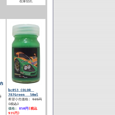
在庫切れ
 内
bc053 COLOR
787Green 50ml
円
希望小売価格:
935円
(税込)
価格:
850円
(税込
935円)