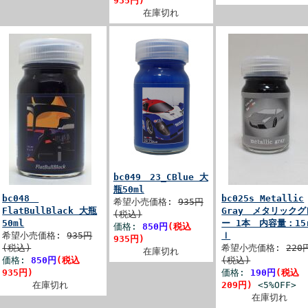
935円)
在庫切れ
bc049 23_CBlue 大
瓶50ml
bc048
bc025s Metallic
希望小売価格:
935円
FlatBullBlack 大瓶
Gray メタリックグ
(税込)
50ml
ー 1本 内容量：15
価格:
850円
(税込
希望小売価格:
935円
ｌ
935円)
(税込)
希望小売価格:
220
在庫切れ
価格:
850円
(税込
(税込)
935円)
価格:
190円
(税込
在庫切れ
209円)
<5%OFF>
在庫切れ