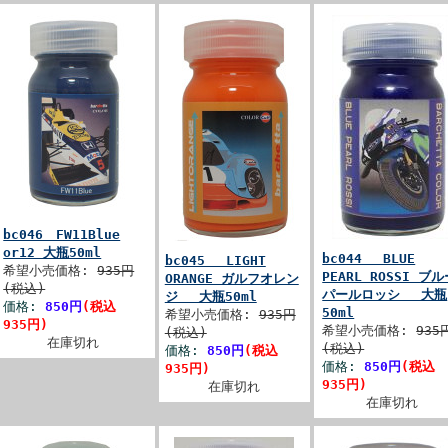
bc046 FW11Blue
or12 大瓶50ml
bc044 BLUE
bc045 LIGHT
希望小売価格:
935円
PEARL ROSSI ブ
ORANGE ガルフオレン
(税込)
パールロッシ 大瓶
ジ 大瓶50ml
価格:
850円
(税込
50ml
希望小売価格:
935円
935円)
希望小売価格:
935
(税込)
在庫切れ
(税込)
価格:
850円
(税込
価格:
850円
(税込
935円)
935円)
在庫切れ
在庫切れ