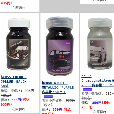
935円)
在庫切れ
bc054
bc055 COLOR
ChampagneSilverG
JPBLUE BALCK
bc056 NIGHT
R 内容量：50ｍ
50ml
METALLIC PURPLE
希望小売価格:
935円
内容量：50ｍｌ
希望小売価格:
935
(税込)
(税込)
価格:
850円
(税込
希望小売価格:
935円
価格:
850円
(税込
935円)
(税込)
935円)
在庫切れ
価格:
850円
(税込
在庫切れ