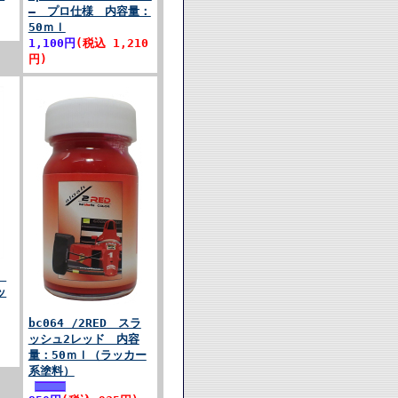
― プロ仕様 内容量：
50ｍｌ
1,100円
(税込 1,210
円)
2
ッ
bc064 /2RED スラ
ッシュ2レッド 内容
量：50ｍｌ（ラッカー
系塗料）