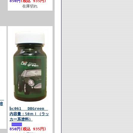
850円
(税込 935円)
在庫切れ
っせ
溶
bc061 DBGreen
内容量：50ｍｌ（ラッ
カー系塗料）
850円
(税込 935円)