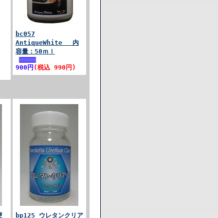
bc057
AntiqueWhite 内
容量：50ｍｌ
900円
(税込 990円)
硬
bp125 ウレタンクリア