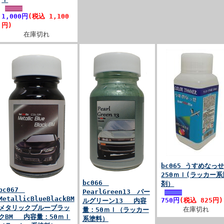
1,000円
(税込 1,100
円)
在庫切れ
bc065 うすめな
250ｍｌ(ラッカー系
bc066
剤）
bc067
PearlGreen13 パー
MetallicBlueBlackBM
750円
(税込 825円)
ルグリーン13 内容
メタリックブルーブラッ
在庫切れ
量：50ｍｌ（ラッカー
クBM 内容量：50ｍｌ
系塗料）