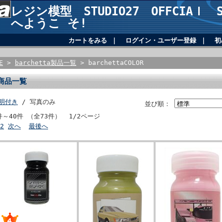
レジン模型 STUDIO27 OFFCIAｌ SH
へようこ そ!
カートをみる
｜
ログイン・ユーザー登録
｜
初
E
>
barchetta製品一覧
> barchettaCOLOR
商品一覧
明付き
/ 写真のみ
並び順：
件～40件 （全73件） 1/2ページ
2
次へ
最後へ