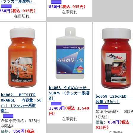
（ラッカー系塗料）
850円
(税込 935円)
850円
(税込 935円)
在庫切れ
在庫切れ
bc063 うすめなっせ
500ｍｌ(ラッカー系溶
bc062 MEISTER
bc059 126cRED
剤）
ORANGE 内容量：50
容量：50ｍｌ
ｍｌ（ラッカー系塗
1,400円
(税込 1,540
料）
希望小売価格:
935
円)
(税込)
在庫切れ
希望小売価格:
935円
価格:
850円
(税込
(税込)
935円)
価格:
850円
(税込
在庫切れ