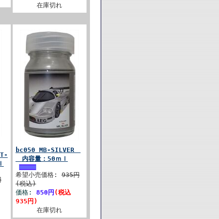
在庫切れ
bc050 MB-SILVER
T-
内容量：50ｍｌ
ｌ
希望小売価格:
935円
円
(税込)
価格:
850円
(税込
935円)
在庫切れ