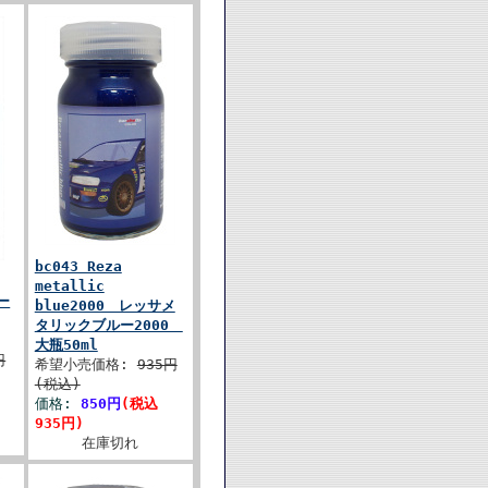
bc043 Reza
metallic
ルー
blue2000 レッサメ
タリックブルー2000
大瓶50ml
円
希望小売価格:
935円
(税込)
価格:
850円
(税込
935円)
在庫切れ