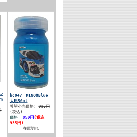
レ
bc047 MINOΘBlue
ｍ
大瓶50ml
希望小売価格:
935円
円
(税込)
価格:
850円
(税込
935円)
在庫切れ