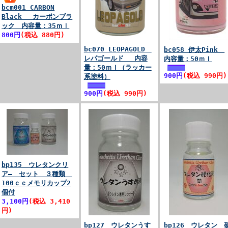
bcm001 CARBON
Black カーボンブラ
ック 内容量：35ｍｌ
800円
(税込 880円)
bc070 LEOPAGOLD
bc058 伊太Pink
レパゴールド 内容
内容量：50ｍｌ
量：50ｍｌ（ラッカー
900円
(税込 990円)
系塗料）
900円
(税込 990円)
bp135 ウレタンクリ
ア― セット ３種類
100ｃｃメモリカップ2
個付
3,100円
(税込 3,410
円)
bp127 ウレタンうす
bp126 ウレタン 