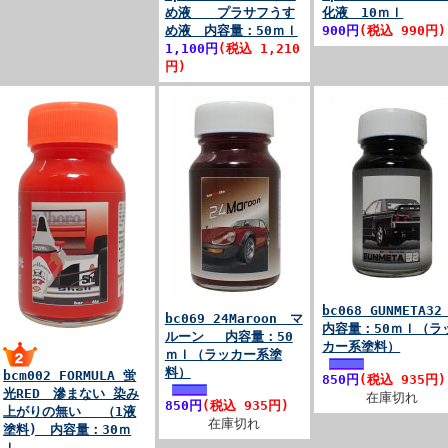
め液 プラサフうす
化液 10ｍｌ
め液 内容量：50ｍｌ
900円
(税込 990円)
1,100円
(税込 1,210
円)
bc068 GUNMETA3
bc069 24Maroon マ
内容量：50ｍｌ（ラ
ルーン 内容量：50
カー系塗料）
ｍｌ（ラッカー系塗
料）
bcm002 FORMULA 蛍
850円
(税込 935円)
光RED 滲まない 染み
在庫切れ
850円
(税込 935円)
上がりの無い （1液
在庫切れ
塗料) 内容量：30ｍ
ｌ