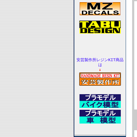
安芸製作所レジンKIT商品
は
↓