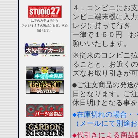
４．コンビニにお支
ンビニ端末機に入力
以下のカテゴリから
レジに持って行き 
スタジオ２７の製品がお買い求め
頂けます。
一律で１６０円 お
願いいたします。
※従来のコンビニ払
ることと、お近く
ズなお取り引きが
●ご注文商品の発送
日となります。ご注
休日明けとなる事を
◆在庫切れの場合・
（メールにて別途
◆代引きによる商品