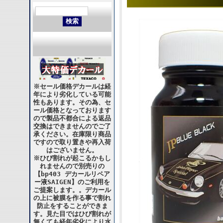
※セール価格デカールは経
年により劣化している可能
性もあります。その為、セ
ール価格となっております
ので製品不都合による返品
交換はできませんのでご了
承ください。在庫限り商品
ですので取り置きや再入荷
はございません。
※ひび割れが起こるかもし
れませんので別売りの
【bp403 デカールリペア
ー液SAIGEN】のご利用を
ご提案します。。デカール
の上に被膜を作る事で割れ
防止をすることができま
す。見た目ではひび割れが
無くても経年劣化により水