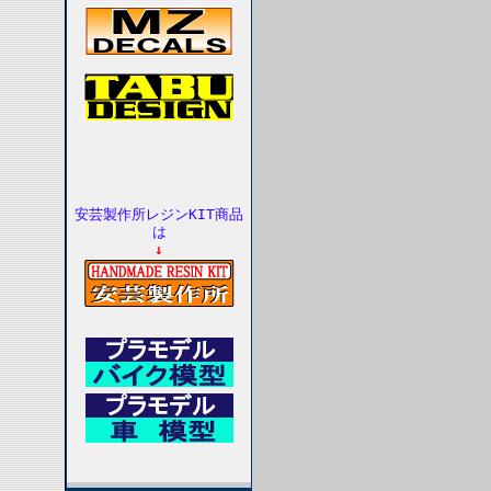
安芸製作所レジンKIT商品
は
↓