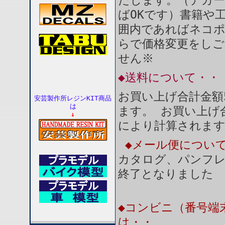
たします。（デカー
ばOKです）書籍や
囲内であればネコ
らで価格変更をしご
せん※
◆送料について・・
お買い上げ合計金額
安芸製作所レジンKIT商品
は
ます。 お買い上げ合
↓
により計算されま
◆メール便につい
カタログ、パンフ
終了となりました
◆コンビニ（番号端
は・・