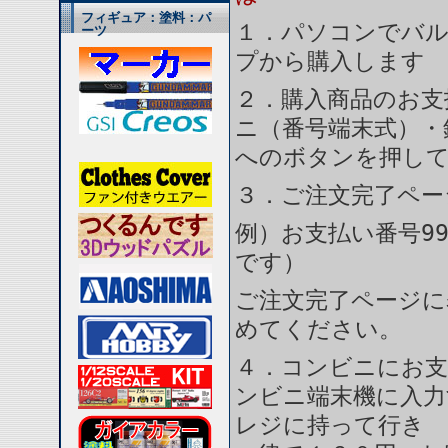
フィギュア：塗料：パ
１．パソコンでバル
ーツ
プから購入します
２．購入商品のお支
ニ（番号端末式）・
へのボタンを押し
３．ご注文完了ペー
例）お支払い番号99
です）
ご注文完了ページに
めてください。
４．コンビニにお支
ンビニ端末機に入力
レジに持って行き 