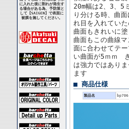
に入れた後に割れが発生す
20m幅は2、3、
る場合がある為、予防策と
して【SAIGEN】で表面に
り分ける時、曲面
被膜を施してください。
れ目を入れていた
曲面もきれいに塗
曲面もこの曲線マ
面に合わせてテー
い曲面が5ｍｍ 
は強力ではありま
ます
■ 商品仕様
製品名
bp7