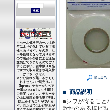
※セール価格デカールは経
年により劣化している可能
性もあります。その為、セ
ール価格となっております
ので製品不都合による返品
交換はできませんのでご了
承ください。在庫限り商品
ですので取り置きや再入荷
はございません。
拡大表示
※ひび割れが起こるかもし
れませんので別売りの
【bp403 デカールリペア
ー液SAIGEN】のご利用を
■ 商品説明
ご提案します。。デカール
の上に被膜を作る事で割れ
●シワが寄ること
防止をすることができま
す。見た目ではひび割れが
軟性のある塩ビ製
無くても経年劣化により水