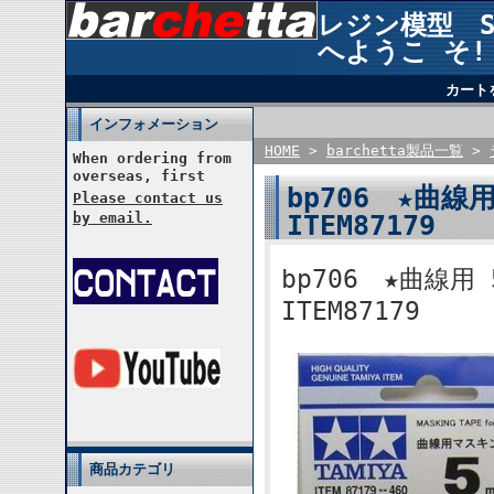
レジン模型 STU
へようこ そ!
カート
インフォメーション
HOME
>
barchetta製品一覧
>
When ordering from
overseas, first
bp706 ★曲
Please contact us
ITEM87179
by email.
bp706 ★曲
ITEM87179
商品カテゴリ