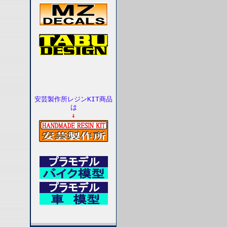
安芸製作所レジンKIT商品
は
↓