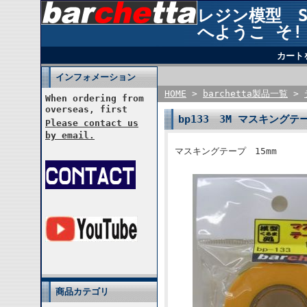
レジン模型 STU
へようこ そ!
カート
インフォメーション
HOME
>
barchetta製品一覧
>
When ordering from
overseas, first
bp133 3M マスキングテー
Please contact us
by email.
マスキングテープ 15mm
商品カテゴリ