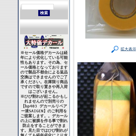
拡大表
※セール価格デカールは経
年により劣化している可能
性もあります。その為、セ
ール価格となっております
ので製品不都合による返品
交換はできませんのでご了
承ください。在庫限り商品
ですので取り置きや再入荷
はございません。
※ひび割れが起こるかもし
れませんので別売りの
【bp403 デカールリペア
ー液SAIGEN】のご利用を
ご提案します。。デカール
の上に被膜を作る事で割れ
防止をすることができま
す。見た目ではひび割れが
無くても経年劣化により水