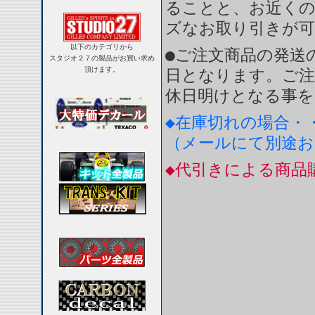
ることと、お近く
ズなお取り引きが
以下のカテゴリから
●ご注文商品の発送
スタジオ２７の製品がお買い求め
頂けます。
日となります。ご注
休日明けとなる事を
◆在庫切れの場合・
（メールにて別途
◆代引きによる商品