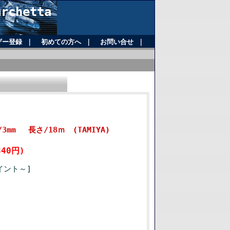
chetta
ザー登録
｜
初めての方へ
｜
お問い合せ
｜
3mm 長さ/18ｍ (TAMIYA)
40円)
イント～]