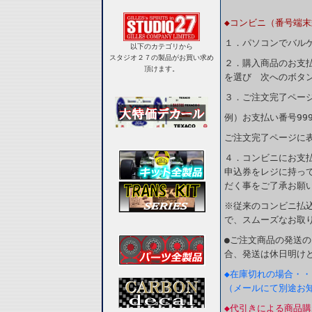
◆コンビニ（番号端末
１．パソコンでバルケ
以下のカテゴリから
スタジオ２７の製品がお買い求め
２．購入商品のお支
頂けます。
を選び 次へのボタ
３．ご注文完了ペー
例）お支払い番号999
ご注文完了ページに
４．コンビニにお支
申込券をレジに持っ
だく事をご了承お願
※従来のコンビニ払
で、スムーズなお取
●ご注文商品の発送
合、発送は休日明け
◆在庫切れの場合・・
（メールにて別途お
◆代引きによる商品