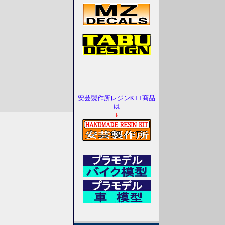
安芸製作所レジンKIT商品
は
↓