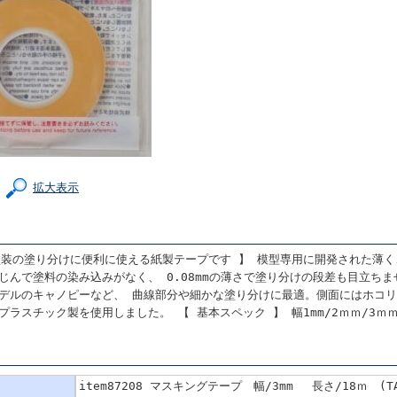
拡大表示
塗装の塗り分けに便利に使える紙製テープです 】 模型専用に開発された薄
じんで塗料の染み込みがなく、 0.08mmの薄さで塗り分けの段差も目立ち
デルのキャノピーなど、 曲線部分や細かな塗り分けに最適。側面にはホコ
プラスチック製を使用しました。 【 基本スペック 】 幅1mm/2ｍｍ/3ｍｍ
item87208 マスキングテープ 幅/3mm 長さ/18ｍ (TA