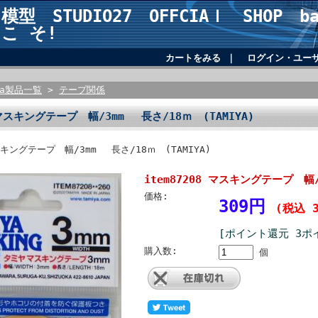
型 STUDIO27 OFFCIAｌ SHOP bar
こ そ!
カートをみる
｜
ログイン・ユー
tta製品一覧
>
テープ関係
8 マスキングテープ 幅/3mm 長さ/18ｍ (TAMIYA)
マスキングテープ 幅/3mm 長さ/18ｍ (TAMIYA)
item87208 マスキングテープ 幅/
価格:
309円
(税込 3
[ポイント還元 3ポ
購入数:
個