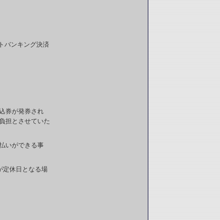
トバンキング決済
申込券が発券され
負担とさせていた
払いができる事
が定休日となる場