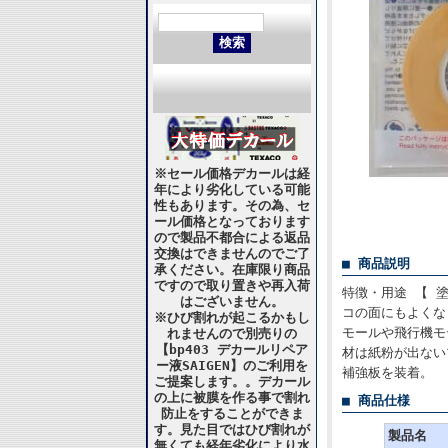
※セール価格デカールは経
年により劣化している可能
性もあります。その為、セ
ール価格となっております
ので製品不都合による返品
交換はできませんのでご了
■ 商品説明
承ください。在庫限り商品
ですので取り置きや再入荷
特徴・用途 【 
はございません。
コの面にもよくな
※ひび割れが起こるかもし
モールや飛行機モ
れませんので別売りの
【bp403 デカールリペア
材は紙粉が出ない
ー液SAIGEN】のご利用を
補強板を装着。
ご提案します。。デカール
の上に被膜を作る事で割れ
■ 商品仕様
防止をすることができま
す。見た目ではひび割れが
製品名
無くても経年劣化により水