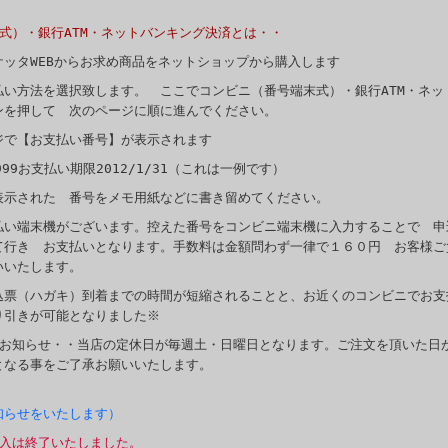
式）・銀行ATM・ネットバンキング決済とは・・
ッタWEBからお求め商品をネットショップから購入します
払い方法を選択致します。 ここでコンビニ（番号端末式）・銀行ATM・ネッ
ンを押して 次のページに順に進んでください。
ジで【お支払い番号】が表示されます
99お支払い期限2012/1/31（これは一例です）
表示された 番号をメモ用紙などに書き留めてください。
払い端末機がございます。控えた番号をコンビニ端末機に入力することで 
て行き お支払いとなります。手数料は金額問わず一律で１６０円 お客様ご
いいたします。
込票（ハガキ）到着までの時間が短縮されることと、お近くのコンビニでお支
り引きが可能となりました※
のお知らせ・・当店の定休日が毎週土・日曜日となります。ご注文を頂いた日
となる事をご了承お願いいたします。
知らせをいたします）
購入は終了いたしました。