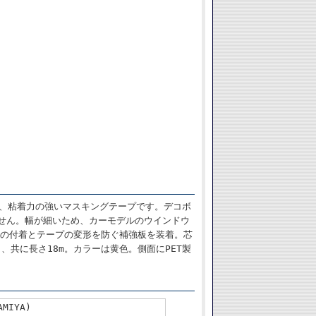
く、粘着力の強いマスキングテープです。デコボ
ません。幅が細いため、カーモデルのウインドウ
リの付着とテープの変形を防ぐ補強板を装着。芯
、共に長さ18m。カラーは黄色。側面にPET製
MIYA)