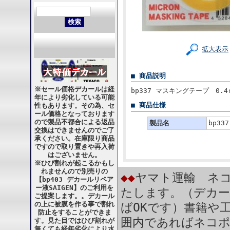
拡大表示
■ 商品説明
※セール価格デカールは経
bp337 マスキングテープ 0.4
年により劣化している可能
■ 商品仕様
性もあります。その為、セ
ール価格となっております
ので製品不都合による返品
製品名
bp33
交換はできませんのでご了
承ください。在庫限り商品
ですので取り置きや再入荷
はございません。
※ひび割れが起こるかもし
れませんので別売りの
◆◆
ヤマト運輸 ネコ
【bp403 デカールリペア
ー液SAIGEN】のご利用を
たします。（デカー
ご提案します。。デカール
の上に被膜を作る事で割れ
ばOKです）書籍や
防止をすることができま
囲内であればネコ
す。見た目ではひび割れが
無くても経年劣化により水