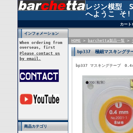
レジン模型 STU
へようこ そ!
カート
インフォメーション
HOME
>
barchetta製品一覧
>
When ordering from
overseas, first
bp337 極細マスキングテー
Please contact us
by email.
bp337 マスキングテープ 0.4
商品カテゴリ