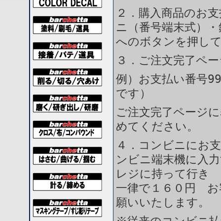
２．購入商品のお支
ニ（番号端末式）・
へのボタンを押し
３．ご注文完了ペー
例）お支払い番号99
です）
ご注文完了ページに
めてください。
４．コンビニにお支
ンビニ端末機に入力
レジに持って行き 
一律で１６０円 お
願いいたします。