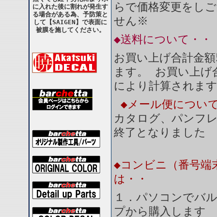
らで価格変更をしご
に入れた後に割れが発生す
る場合がある為、予防策と
せん※
して【SAIGEN】で表面に
被膜を施してください。
◆送料について・・
お買い上げ合計金額
ます。 お買い上げ合
により計算されま
◆メール便につい
カタログ、パンフ
終了となりました
◆コンビニ（番号端
は・・
１．パソコンでバル
プから購入します