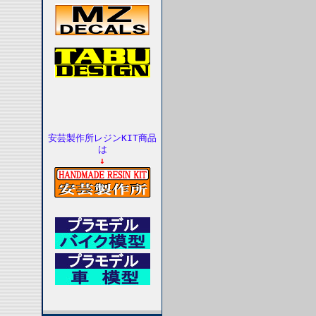
安芸製作所レジンKIT商品
は
↓