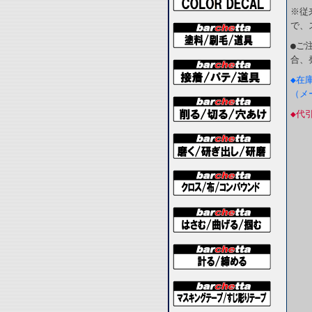
※従
で、
●ご
合、
◆在
（メ
◆代