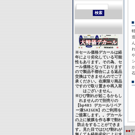
※セール価格デカールは経
年により劣化している可能
性もあります。その為、セ
ール価格となっております
ので製品不都合による返品
交換はできませんのでご了
承ください。在庫限り商品
ですので取り置きや再入荷
はございません。
※ひび割れが起こるかもし
れませんので別売りの
【bp403 デカールリペア
ー液SAIGEN】のご利用を
ご提案します。。デカール
の上に被膜を作る事で割れ
防止をすることができま
す。見た目ではひび割れが
◆◆
ヤ
無くても経年劣化により水