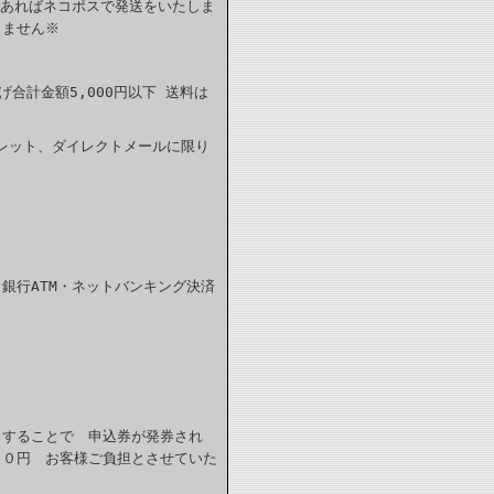
であればネコポスで発送をいたしま
きません※
合計金額5,000円以下 送料は
レット、ダイレクトメールに限り
銀行ATM・ネットバンキング決済
力することで 申込券が発券され
６０円 お客様ご負担とさせていた