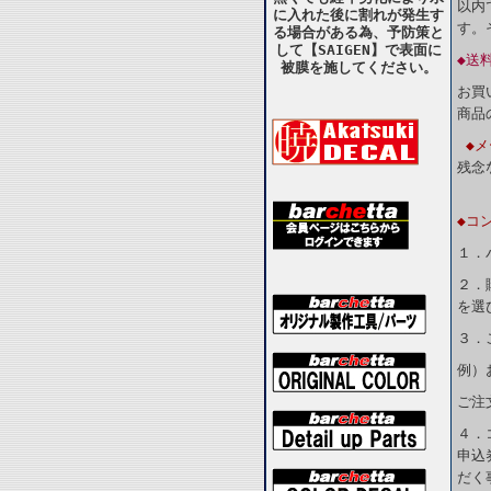
以内
に入れた後に割れが発生す
す。
る場合がある為、予防策と
して【SAIGEN】で表面に
◆送
被膜を施してください。
お買
商品
◆
残念
◆コ
１．
２．
を選
３．
例）
ご注
４．
申込
だく