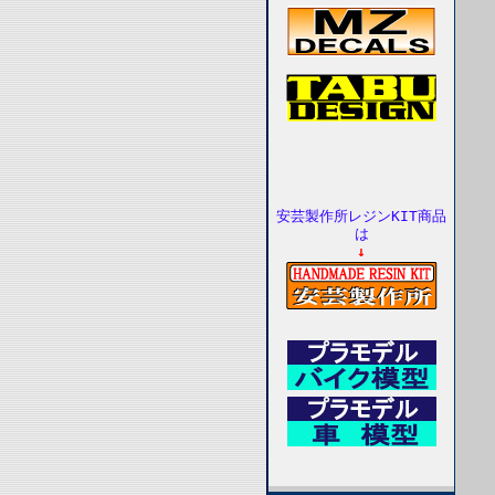
安芸製作所レジンKIT商品
は
↓