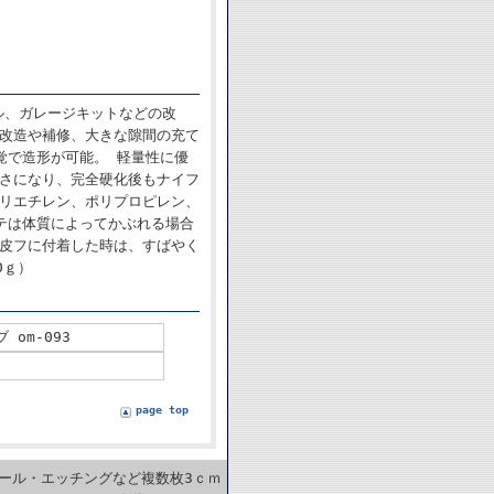
ル、ガレージキットなどの改
の改造や補修、大きな隙間の充て
覚で造形が可能。 軽量性に優
硬さになり、完全硬化後もナイフ
ポリエチレン、ポリプロピレン、
テは体質によってかぶれる場合
が皮フに付着した時は、すばやく
0ｇ）
om-093
page top
カール・エッチングなど複数枚3ｃｍ