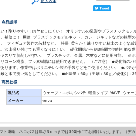
拡大表示
■ 商品説明
軽い！削りやすい！肉ヤセしにくい！ オリジナルの造形やプラスチックモデ
造、補修に！ 用途 プラスチックモデルキット、ガレージキットなどの模型
ん。 フィギュア製作の芯材など。 特長 柔らかく練りやすい粘土のような感
れ、沢山盛り付けても重くなりにくい。 硬化開始から約3時間で切削可能な
やヤスリで切削しやすい。 プラスチック、金属、木材などに使用可能。 ※
シリコーン樹脂、フッ素樹脂には使用できません。 （ご注意） ●硬化前のパ
があります。作業中はポリエチレン製の手袋などをご使用ください。 ●パテ
石鹸と水で洗い落としてください。 ■正味量：60g（主剤：30ｇ／硬化剤：3
■ 商品仕様
製品名
ウェーブ・エポキシパテ 軽量タイプ WAVE ウェーブ 
メーカー
weva
マト運輸 ネコポスは厚さ3ｃｍまでは390円にてお届けいたします。（デ