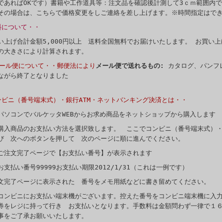
であればOKです）書籍や工作道具等：注文品を確認後計測して3ｃｍ範囲内
その場合は、こちらで価格変更をしご連絡を差し上げます。※時間指定はで
料について・・
い上げ合計金額5,000円以上 送料全国無料でお届けいたします。 お買い上げ
の大きさにより計算されます。
メール便について・・郵便法により
メール便で送れるもの:
カタログ、パンフ
ながら終了となりました
ンビニ（番号端末式）・銀行ATM・ネットバンキング決済とは・・
パソコンでバルケッタWEBからお求め商品をネットショップから購入します
購入商品のお支払い方法を選択致します。 ここでコンビニ（番号端末式）・
び 次へのボタンを押して 次のページに順に進んでください。
ご注文完了ページで【お支払い番号】が表示されます
お支払い番号99999お支払い期限2012/1/31（これは一例です）
文完了ページに表示された 番号をメモ用紙などに書き留めてください。
コンビニにお支払い端末機がございます。控えた番号をコンビニ端末機に入
券をレジに持って行き お支払いとなります。手数料は金額問わず一律で１
事をご了承お願いいたします。