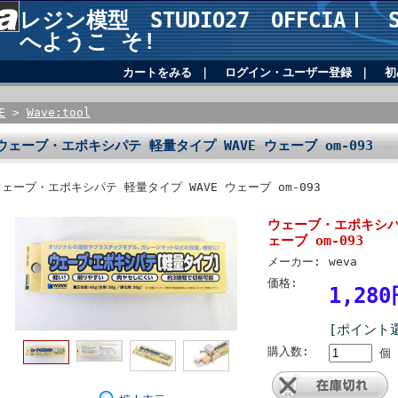
レジン模型 STUDIO27 OFFCIAｌ SH
へようこ そ!
カートをみる
｜
ログイン・ユーザー登録
｜
初
E
>
Wave:tool
ウェーブ・エポキシパテ 軽量タイプ WAVE ウェーブ om-093
ェーブ・エポキシパテ 軽量タイプ WAVE ウェーブ om-093
ウェーブ・エポキシパテ
ェーブ om-093
メーカー:
weva
価格:
1,28
[ポイント
購入数:
個