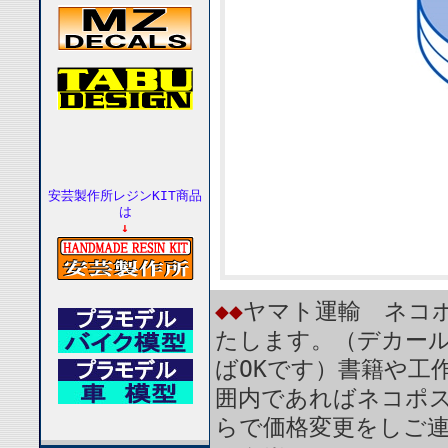
安芸製作所レジンKIT商品
は
↓
◆◆
ヤマト運輸 ネコポ
たします。（デカール
ばOKです）書籍や工
囲内であればネコポ
らで価格変更をしご