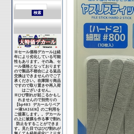
※セール価格デカールは経
年により劣化している可能
性もあります。その為、セ
ール価格となっております
ので製品不都合による返品
交換はできませんのでご了
承ください。在庫限り商品
ですので取り置きや再入荷
はございません。
※ひび割れが起こるかもし
れませんので別売りの
【bp403 デカールリペア
ー液SAIGEN】のご利用を
ご提案します。。デカール
の上に被膜を作る事で割れ
防止をすることができま
す。見た目ではひび割れが
無くても経年劣化により水