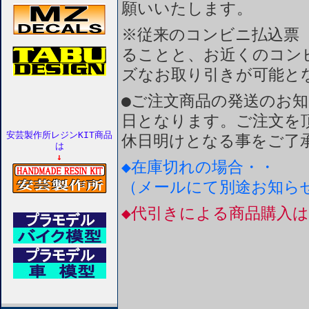
願いいたします。
※従来のコンビニ払込票
ることと、お近くのコン
ズなお取り引きが可能と
●ご注文商品の発送のお
日となります。ご注文を
安芸製作所レジンKIT商品
休日明けとなる事をご了
は
↓
◆在庫切れの場合・・
（メールにて別途お知ら
◆代引きによる商品購入