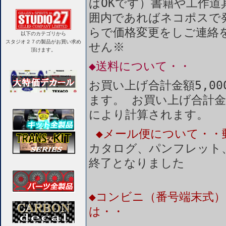
ばOKです）書籍や工作道
囲内であればネコポスで
らで価格変更をしご連絡
以下のカテゴリから
スタジオ２７の製品がお買い求め
せん※
頂けます。
◆送料について・・
お買い上げ合計金額5,0
ます。 お買い上げ合計金
により計算されます。
◆メール便について・・
カタログ、パンフレット
終了となりました
◆コンビニ（番号端末式）
は・・