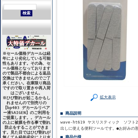
※セール価格デカールは経
年により劣化している可能
性もあります。その為、セ
ール価格となっております
ので製品不都合による返品
交換はできませんのでご了
承ください。在庫限り商品
ですので取り置きや再入荷
はございません。
拡大表示
※ひび割れが起こるかもし
れませんので別売りの
【bp403 デカールリペア
ー液SAIGEN】のご利用を
■ 商品説明
ご提案します。。デカール
wave-ht619 ヤスリスティック ソ
の上に被膜を作る事で割れ
防止をすることができま
出しに使える便利ツールです。●お好みの
す。見た目ではひび割れが
■ 商品仕様
無くても経年劣化により水