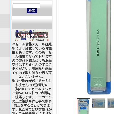
※セール価格デカールは経
年により劣化している可能
性もあります。その為、セ
ール価格となっております
ので製品不都合による返品
交換はできませんのでご了
承ください。在庫限り商品
ですので取り置きや再入荷
はございません。
※ひび割れが起こるかもし
れませんので別売りの
【bp403 デカールリペア
ー液SAIGEN】のご利用を
ご提案します。。デカール
の上に被膜を作る事で割れ
防止をすることができま
す。見た目ではひび割れが
無くても経年劣化により水