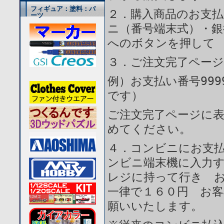
フィギュア：塗料：パ
２．購入商品のお支
ーツ
ニ（番号端末式）・銀
へのボタンを押して
３．ご注文完了ペー
例）お支払い番号999
です）
ご注文完了ページに
めてください。
４．コンビニにお支
ンビニ端末機に入力
レジに持って行き 
一律で１６０円 お
願いいたします。