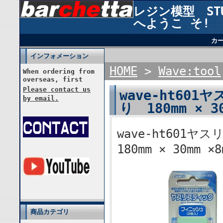
レジン模型 STUD
へようこ そ!
カ
インフォメーション
HOME
>
Wave:tool
When ordering from
overseas, first
Please contact us
wave-ht6
by email.
り 180mm × 30
wave-ht60
180mm × 30mm ×8
商品カテゴリ