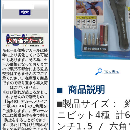
※セール価格デカールは経
年により劣化している可能
性もあります。その為、セ
ール価格となっております
ので製品不都合による返品
拡大表示
交換はできませんのでご了
承ください。在庫限り商品
ですので取り置きや再入荷
■ 商品説明
はございません。
※ひび割れが起こるかもし
れませんので別売りの
■製品サイズ： 約 
【bp403 デカールリペア
ー液SAIGEN】のご利用を
ご提案します。。デカール
ニビット4種 計6個
の上に被膜を作る事で割れ
防止をすることができま
ンチ1.5 / 六角
す。見た目ではひび割れが
無くても経年劣化により水