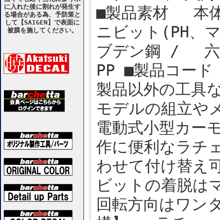
に入れた後に割れが発生す
■製品素材 本
る場合がある為、予防策と
して【SAIGEN】で表面に
ニビット(PH、
被膜を施してください。
ブデン鋼 / 
PP ■製品コード
製品以外の工具
モデルの組立や
電動式小型カー
作に便利なラチェ
わせて付け替え可
ビットの着脱は
回転方向はワン