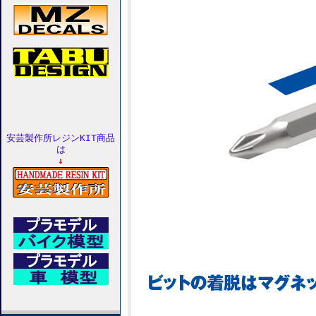
安芸製作所レジンKIT商品
は
↓