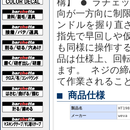
構】 ● ラチェ
向が一方向に制
ンドルを握り直
指先で早回しや
も同様に操作する
品は仕様上、回
ます。 ネジの
て作業されるこ
■ 商品仕様
製品名
HT19
メーカー
weva