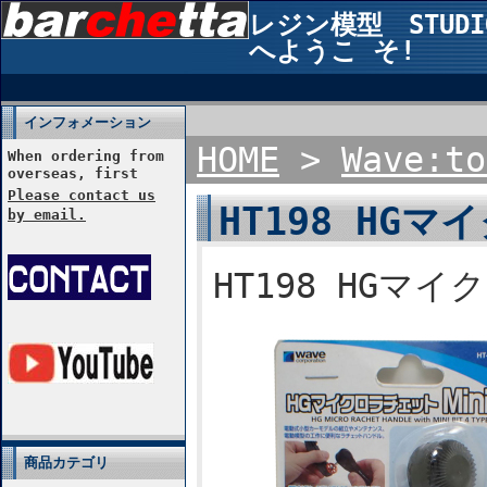
レジン模型 STUDIO2
へようこ そ!
インフォメーション
HOME
>
Wave:to
When ordering from
overseas, first
Please contact us
HT198 HGマ
by email.
HT198 HGマイ
商品カテゴリ