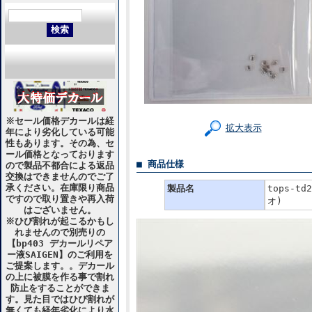
※セール価格デカールは経
拡大表示
年により劣化している可能
性もあります。その為、セ
ール価格となっております
■ 商品仕様
ので製品不都合による返品
交換はできませんのでご了
承ください。在庫限り商品
製品名
tops-td
ですので取り置きや再入荷
オ)
はございません。
※ひび割れが起こるかもし
れませんので別売りの
【bp403 デカールリペア
ー液SAIGEN】のご利用を
ご提案します。。デカール
の上に被膜を作る事で割れ
防止をすることができま
す。見た目ではひび割れが
無くても経年劣化により水