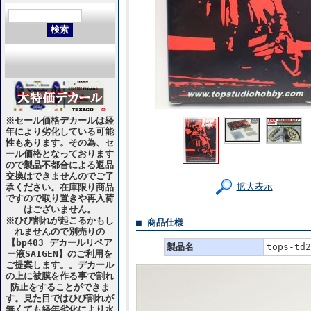
※セール価格デカールは経
年により劣化している可能
性もあります。その為、セ
ール価格となっております
ので製品不都合による返品
交換はできませんのでご了
拡大表示
承ください。在庫限り商品
ですので取り置きや再入荷
はございません。
※ひび割れが起こるかもし
■ 商品仕様
れませんので別売りの
【bp403 デカールリペア
製品名
tops-td2
ー液SAIGEN】のご利用を
ご提案します。。デカール
の上に被膜を作る事で割れ
防止をすることができま
す。見た目ではひび割れが
無くても経年劣化により水