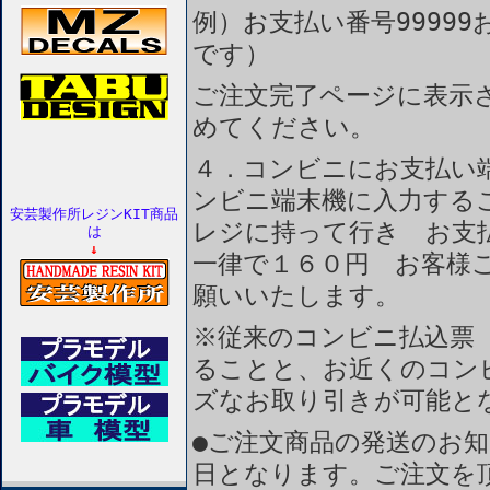
例）お支払い番号99999
です）
ご注文完了ページに表示
めてください。
４．コンビニにお支払い
ンビニ端末機に入力する
安芸製作所レジンKIT商品
レジに持って行き お支
は
↓
一律で１６０円 お客様
願いいたします。
※従来のコンビニ払込票
ることと、お近くのコン
ズなお取り引きが可能と
●ご注文商品の発送のお
日となります。ご注文を