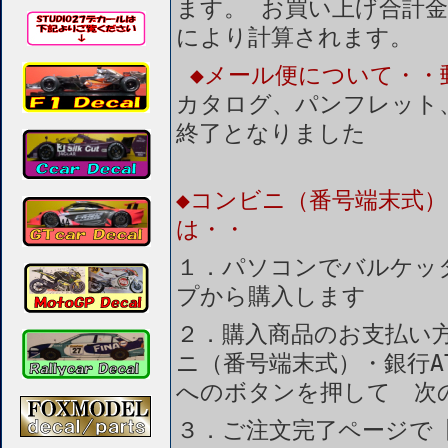
ます。 お買い上げ合計金
により計算されます。
◆メール便について・・
カタログ、パンフレット
終了となりました
◆コンビニ（番号端末式）
は・・
１．パソコンでバルケッ
プから購入します
２．購入商品のお支払い
ニ（番号端末式）・銀行A
へのボタンを押して 次
３．ご注文完了ページで