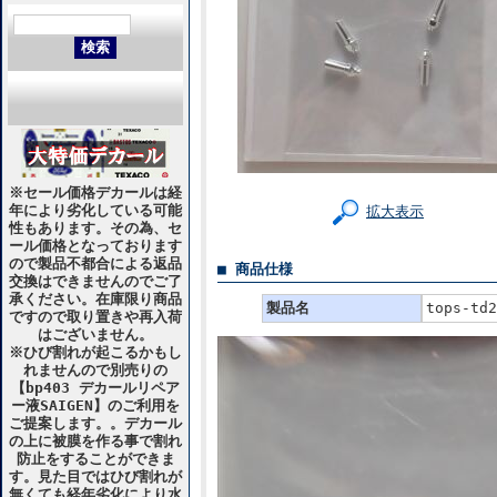
※セール価格デカールは経
年により劣化している可能
拡大表示
性もあります。その為、セ
ール価格となっております
ので製品不都合による返品
■ 商品仕様
交換はできませんのでご了
承ください。在庫限り商品
製品名
tops-td2
ですので取り置きや再入荷
はございません。
※ひび割れが起こるかもし
れませんので別売りの
【bp403 デカールリペア
ー液SAIGEN】のご利用を
ご提案します。。デカール
の上に被膜を作る事で割れ
防止をすることができま
す。見た目ではひび割れが
無くても経年劣化により水