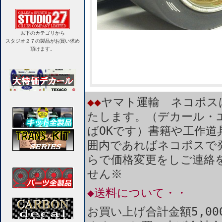
以下のカテゴリから
スタジオ２７の製品がお買い求め
頂けます。
◆◆
ヤマト運輸 ネコポス
たします。（デカール・
ばOKです）書籍や工作道
囲内であればネコポスで
らで価格変更をしご連絡
せん※
◆送料について・・
お買い上げ合計金額5,0