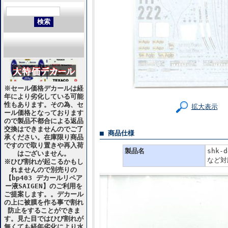
※セール価格デカールは経
年により劣化している可能
性もあります。その為、セ
拡大表示
ール価格となっております
ので製品不都合による返品
交換はできませんのでご了
■ 商品仕様
承ください。在庫限り商品
ですので取り置きや再入荷
製品名
shk-
はございません。
など対
※ひび割れが起こるかもし
れませんので別売りの
【bp403 デカールリペア
ー液SAIGEN】のご利用を
ご提案します。。デカール
の上に被膜を作る事で割れ
防止をすることができま
す。見た目ではひび割れが
無くても経年劣化により水