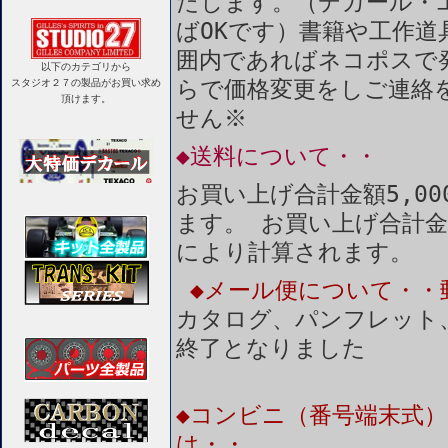
たします。（デカール・
ばOKです）書籍や工作道
囲内であればネコポスで
以下のカテゴリから
らで価格変更をしご連絡
スタジオ２７の製品がお買い求め
頂けます。
せん※
◆送料について・・
お買い上げ合計金額5,0
ます。 お買い上げ合計金
により計算されます。
◆メール便について・・
カタログ、パンフレット
終了となりました
◆コンビニ（番号端末式）
は・・