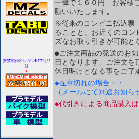
一律で１６０円 お客様
願いいたします。
※従来のコンビニ払込票
ることと、お近くのコン
ズなお取り引きが可能と
●ご注文商品の発送のお
日となります。ご注文を
安芸製作所レジンKIT商品
は
休日明けとなる事をご了
↓
◆在庫切れの場合・・
（メールにて別途お知ら
◆代引きによる商品購入