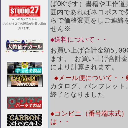
ばOKです）書籍や工作道
囲内であればネコポスで
らで価格変更をしご連絡
以下のカテゴリから
スタジオ２７の製品がお買い求め
せん※
頂けます。
◆送料について・・
お買い上げ合計金額5,0
ます。 お買い上げ合計金
により計算されます。
◆メール便について・・
カタログ、パンフレット
終了となりました
◆コンビニ（番号端末式）
は・・