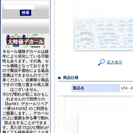
※セール価格デカールは経
年により劣化している可能
性もあります。その為、セ
拡大表示
ール価格となっております
ので製品不都合による返品
交換はできませんのでご了
■ 商品仕様
承ください。在庫限り商品
ですので取り置きや再入荷
製品名
shk
はございません。
※ひび割れが起こるかもし
れませんので別売りの
【bp403 デカールリペア
ー液SAIGEN】のご利用を
ご提案します。。デカール
の上に被膜を作る事で割れ
防止をすることができま
す。見た目ではひび割れが
無くても経年劣化により水