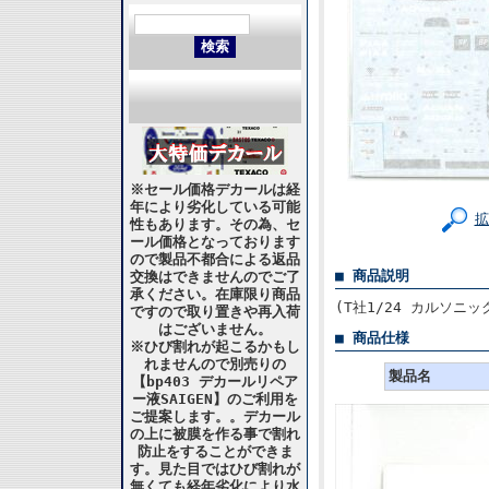
※セール価格デカールは経
年により劣化している可能
拡
性もあります。その為、セ
ール価格となっております
ので製品不都合による返品
■ 商品説明
交換はできませんのでご了
承ください。在庫限り商品
(T社1/24 カルソニ
ですので取り置きや再入荷
はございません。
■ 商品仕様
※ひび割れが起こるかもし
れませんので別売りの
製品名
【bp403 デカールリペア
ー液SAIGEN】のご利用を
ご提案します。。デカール
の上に被膜を作る事で割れ
防止をすることができま
す。見た目ではひび割れが
無くても経年劣化により水