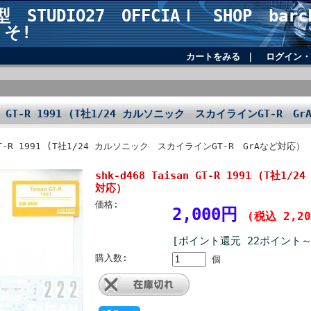
STUDIO27 OFFCIAｌ SHOP barch
 そ!
カートをみる
｜
ログイン・
san GT-R 1991 (T社1/24 カルソニック スカイラインGT-R G
n GT-R 1991 (T社1/24 カルソニック スカイラインGT-R GrAなど対応）
shk-d468 Taisan GT-R 1991 (T
対応）
価格:
2,000円
(税込 2,2
[ポイント還元 22ポイント～
購入数:
個