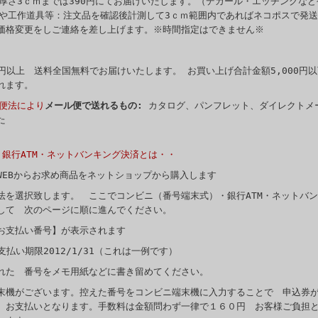
厚さ3ｃｍまでは390円にてお届けいたします。（デカール・エッチングなど
籍や工作道具等：注文品を確認後計測して3ｃｍ範囲内であればネコポスで発
価格変更をしご連絡を差し上げます。※時間指定はできません※
0円以上 送料全国無料でお届けいたします。 お買い上げ合計金額5,000円以
れます。
便法により
メール便で送れるもの:
カタログ、パンフレット、ダイレクトメ
た
・銀行ATM・ネットバンキング決済とは・・
WEBからお求め商品をネットショップから購入します
法を選択致します。 ここでコンビニ（番号端末式）・銀行ATM・ネットバ
して 次のページに順に進んでください。
お支払い番号】が表示されます
支払い期限2012/1/31（これは一例です）
れた 番号をメモ用紙などに書き留めてください。
末機がございます。控えた番号をコンビニ端末機に入力することで 申込
 お支払いとなります。手数料は金額問わず一律で１６０円 お客様ご負担