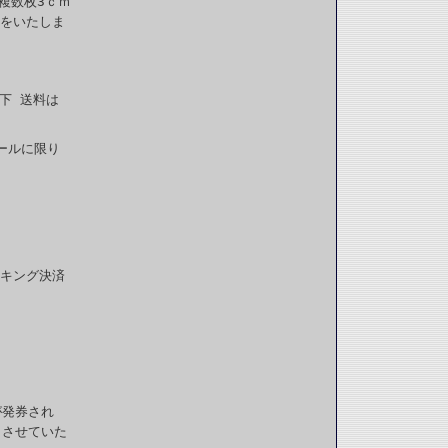
複数枚3ｃｍ
送をいたしま
下 送料は
ールに限り
ンキング決済
券が発券され
とさせていた