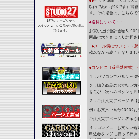
◆◆
ヤマト運輸 ネコポスは
以内であればOKです）書
す。その場合は、こちらで
以下のカテゴリから
◆送料について・・
スタジオ２７の製品がお買い求め
お買い上げ合計金額5,00
頂けます。
商品の大きさにより計算さ
◆メール便について・・郵
残念ながら終了となりまし
◆コンビニ（番号端末式）
１．パソコンでバルケッタ
２．購入商品のお支払い方
を選び 次へのボタンを押
３．ご注文完了ページで【
例）お支払い番号99999お
ご注文完了ページに表示さ
４．コンビニにお支払い端
申込券をレジに持って行き