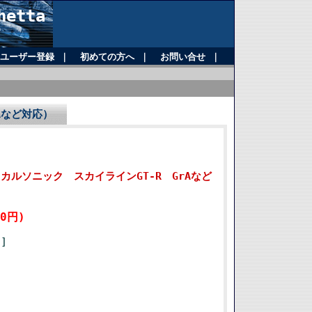
etta
ユーザー登録
｜
初めての方へ
｜
お問い合せ
｜
rAなど対応）
社1/24 カルソニック スカイラインGT-R GrAなど
00円)
]