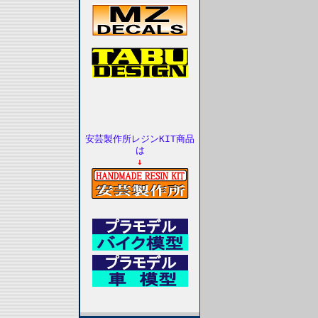
安芸製作所レジンKIT商品
は
↓