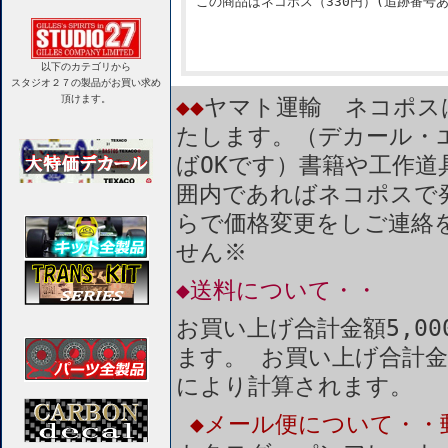
この商品はネコポス（330円）(追跡番号
以下のカテゴリから
スタジオ２７の製品がお買い求め
頂けます。
◆◆
ヤマト運輸 ネコポス
たします。（デカール・
ばOKです）書籍や工作道
囲内であればネコポスで
らで価格変更をしご連絡
せん※
◆送料について・・
お買い上げ合計金額5,0
ます。 お買い上げ合計金
により計算されます。
◆メール便について・・