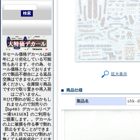
※セール価格デカールは経
年により劣化している可能
性もあります。その為、セ
ール価格となっております
拡大表示
ので製品不都合による返品
交換はできませんのでご了
承ください。在庫限り商品
ですので取り置きや再入荷
■ 商品仕様
はございません。
※ひび割れが起こるかもし
製品名
shk-
れませんので別売りの
【bp403 デカールリペア
ー液SAIGEN】のご利用を
ご提案します。。デカール
の上に被膜を作る事で割れ
防止をすることができま
す。見た目ではひび割れが
無くても経年劣化により水