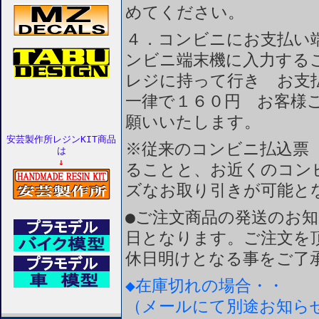
めてください。
４．コンビニにお支払い
ンビニ端末機に入力する
レジに持って行き お支
一律で１６０円 お客様
願いいたします。
安芸製作所レジンKIT商品
※従来のコンビニ払込票
は
↓
ることと、お近くのコン
ズなお取り引きが可能と
●ご注文商品の発送のお
日となります。ご注文を
休日明けとなる事をご了
◆在庫切れの場合・・
（メールにて別途お知ら