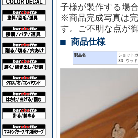
子様が製作する場
※商品完成写真は
す。ご不明な点が
■ 商品仕様
製品名
ショットガ
3D ウッ