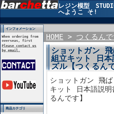
レジン模型 STUDIO2
へようこ そ!
インフォメーション
HOME
>
つくるんで
When ordering from
overseas, first
Please contact us
ショットガン 飛
by email.
組立キット 日本
ズル【つくるん
ショットガン 飛ば
キット 日本語説明
るんです】
商品カテゴリ