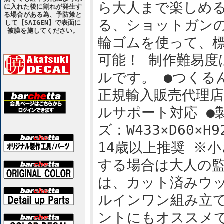
ら大人まで楽しめ
に入れた後に割れが発生す
る場合がある為、予防策と
る、ショットガン
して【SAIGEN】で表面に
被膜を施してください。
輪ゴムを使って、標
可能！ 制作難易
ルです。 ●つくるん
正規輸入販売代理店
ルサポート対応 ●製
ズ：W433×D60×
14歳以上推奨 ※
する場合は大人の
は、カット済みウ
ルインワン組み立
ントにもオススメ