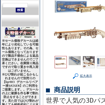
※セール価格デカールは経
年により劣化している可能
性もあります。その為、セ
ール価格となっております
ので製品不都合による返品
交換はできませんのでご了
承ください。在庫限り商品
ですので取り置きや再入荷
はございません。
※ひび割れが起こるかもし
拡大表示
れませんので別売りの
【bp403 デカールリペア
ー液SAIGEN】のご利用を
■ 商品説明
ご提案します。。デカール
の上に被膜を作る事で割れ
防止をすることができま
世界で人気の3Dパ
す。見た目ではひび割れが
無くても経年劣化により水