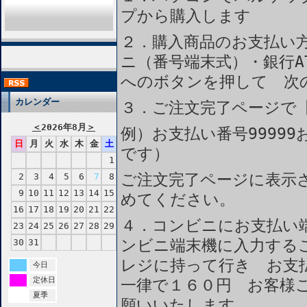
プから購入します
２．購入商品のお支払い
ニ（番号端末式）・銀行A
へのボタンを押して 次
カレンダー
３．ご注文完了ページで
＜
2026年8月
＞
例）お支払い番号99999
日
月
火
水
木
金
土
です）
1
ご注文完了ページに表示
2
3
4
5
6
7
8
9
10
11
12
13
14
15
めてください。
16
17
18
19
20
21
22
４．コンビニにお支払い
23
24
25
26
27
28
29
ンビニ端末機に入力する
30
31
レジに持って行き お支
今日
定休日
一律で１６０円 お客様
夏季
願いいたします。