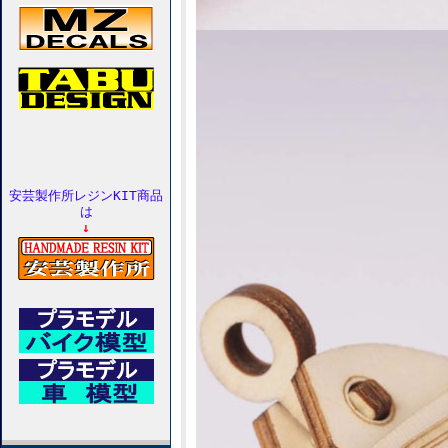
安芸製作所レジンKIT商品
は
↓