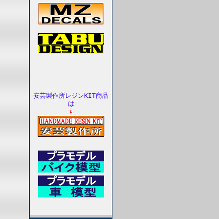
安芸製作所レジンKIT商品
は
↓