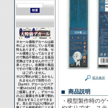
※セール価格デカールは経
年により劣化している可能
性もあります。その為、セ
ール価格となっております
ので製品不都合による返品
交換はできませんのでご了
承ください。在庫限り商品
ですので取り置きや再入荷
はございません。
※ひび割れが起こるかもし
拡大表示
れませんので別売りの
【bp403 デカールリペア
ー液SAIGEN】のご利用を
■ 商品説明
ご提案します。。デカール
の上に被膜を作る事で割れ
・模型製作時のゲ
防止をすることができま
す。見た目ではひび割れが
やすりです。ステ
無くても経年劣化により水