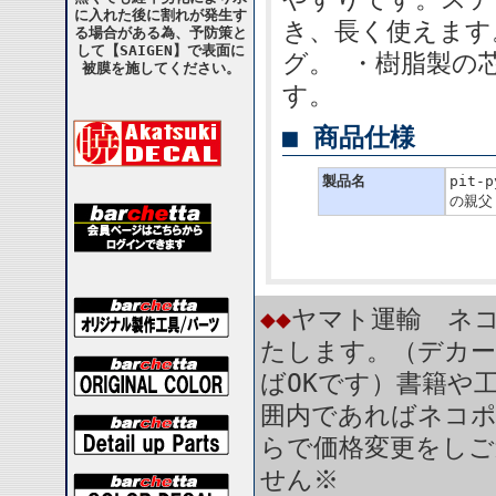
に入れた後に割れが発生す
き、長く使えます
る場合がある為、予防策と
して【SAIGEN】で表面に
グ。 ・樹脂製の
被膜を施してください。
す。
■ 商品仕様
製品名
pit
の親父 
◆◆
ヤマト運輸 ネコ
たします。（デカー
ばOKです）書籍や
囲内であればネコ
らで価格変更をしご
せん※