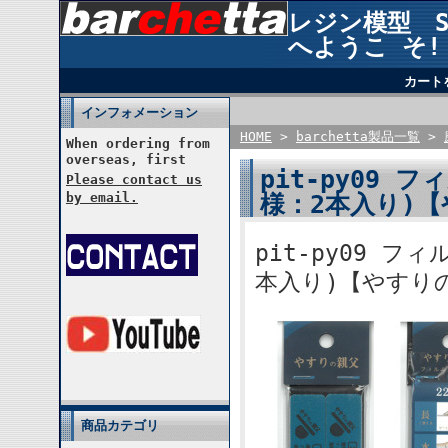
レジン模型 STU
へようこ そ!
カート
インフォメーション
HOME
>
barchetta製品一覧
>
When ordering from
overseas, first
pit-py09 
Please contact us
様：2本入り)【
by email.
pit-py09 フ
本入り)【やすりの
商品カテゴリ