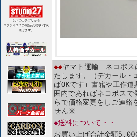
以下のカテゴリから
スタジオ２７の製品がお買い求め
頂けます。
◆◆
ヤマト運輸 ネコポス
たします。（デカール・
ばOKです）書籍や工作道
囲内であればネコポスで
らで価格変更をしご連絡
せん※
◆送料について・・
お買い上げ合計金額5,0