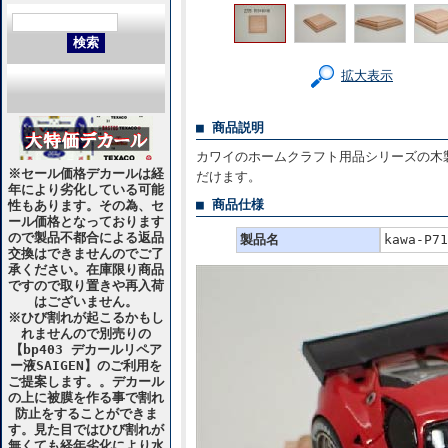
拡大表示
■ 商品説明
カワイのホームクラフト用品シリーズの木
※セール価格デカールは経
だけます。
年により劣化している可能
■ 商品仕様
性もあります。その為、セ
ール価格となっております
ので製品不都合による返品
製品名
kawa-
交換はできませんのでご了
承ください。在庫限り商品
ですので取り置きや再入荷
はございません。
※ひび割れが起こるかもし
れませんので別売りの
【bp403 デカールリペア
ー液SAIGEN】のご利用を
ご提案します。。デカール
の上に被膜を作る事で割れ
防止をすることができま
す。見た目ではひび割れが
無くても経年劣化により水