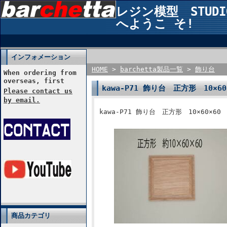
レジン模型 STUDIO2
へようこ そ!
インフォメーション
HOME
>
barchetta製品一覧
>
飾り台
When ordering from
overseas, first
kawa-P71 飾り台 正方形 10
Please contact us
by email.
kawa-P71 飾り台 正方形 10×60
商品カテゴリ