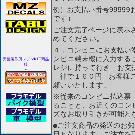
例）お支払い番号99999
です）
ご注文完了ページに表示
めてください。
４．コンビニにお支払い
ンビニ端末機に入力する
安芸製作所レジンKIT商品
は
レジに持って行き お支
↓
一律で１６０円 お客様
願いいたします。
※従来のコンビニ払込票
ることと、お近くのコン
ズなお取り引きが可能と
●ご注文商品の発送のお
日となります。ご注文を