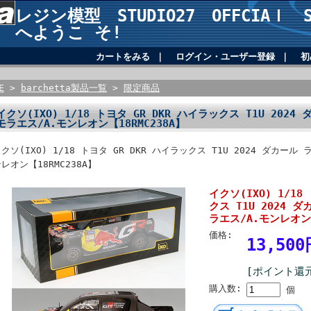
レジン模型 STUDIO27 OFFCIAｌ SH
へようこ そ!
カートをみる
｜
ログイン・ユーザー登録
｜
初
E
>
barchetta製品一覧
>
限定商品
イクソ(IXO) 1/18 トヨタ GR DKR ハイラックス T1U 2024 
モラエス/A.モンレオン【18RMC238A】
クソ(IXO) 1/18 トヨタ GR DKR ハイラックス T1U 2024 ダカール 
レオン【18RMC238A】
イクソ(IXO) 1/18
クス T1U 2024 ダ
ラエス/A.モンレオン【
価格:
13,50
[ポイント還元
購入数:
個