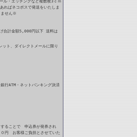
カール・エッチングなど複数枚3ｃｍ
であればネコポスで発送をいたしま
きません※
合計金額5,000円以下 送料は
レット、ダイレクトメールに限り
銀行ATM・ネットバンキング決済
力することで 申込券が発券され
６０円 お客様ご負担とさせていた