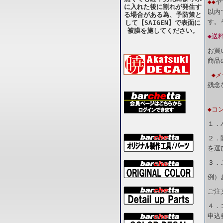
◆◆
ヤ
に入れた後に割れが発生す
以内
る場合がある為、予防策と
す。
して【SAIGEN】で表面に
被膜を施してください。
◆送
お買
商品
◆
残念
◆コ
１．
２．
を選
３．
例）
ご注
４．
申込