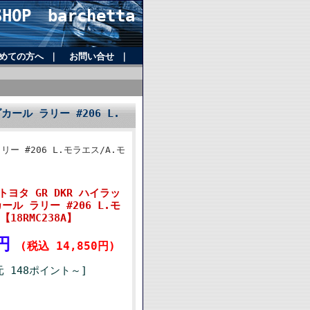
OP barchetta
めての方へ
｜
お問い合せ
｜
ダカール ラリー #206 L.
ラリー #206 L.モラエス/A.モ
 トヨタ GR DKR ハイラッ
カール ラリー #206 L.モ
18RMC238A】
0円
(税込 14,850円)
 148ポイント～]