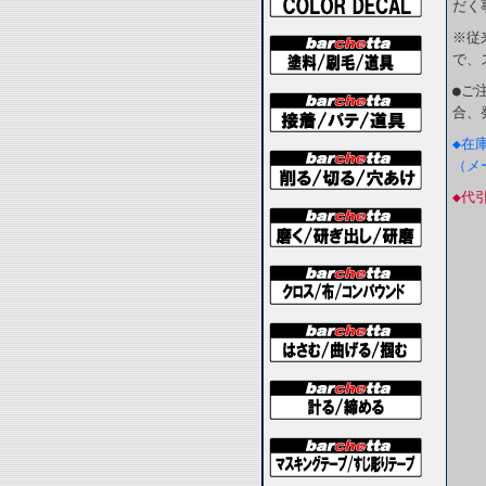
だく
※従
で、
●ご
合、
◆在
（メ
◆代