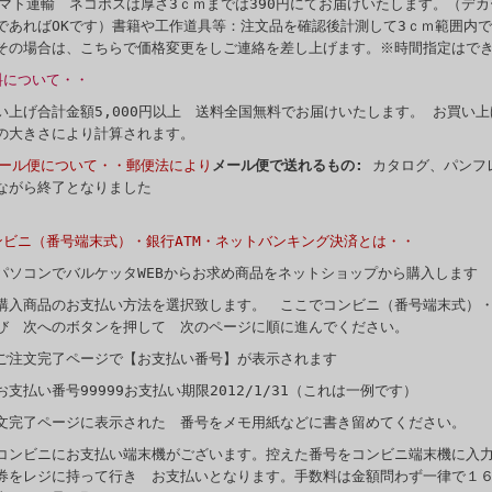
マト運輸 ネコポスは厚さ3ｃｍまでは390円にてお届けいたします。（デ
であればOKです）書籍や工作道具等：注文品を確認後計測して3ｃｍ範囲内
その場合は、こちらで価格変更をしご連絡を差し上げます。※時間指定はで
料について・・
い上げ合計金額5,000円以上 送料全国無料でお届けいたします。 お買い上げ
の大きさにより計算されます。
メール便について・・郵便法により
メール便で送れるもの:
カタログ、パンフ
ながら終了となりました
ンビニ（番号端末式）・銀行ATM・ネットバンキング決済とは・・
パソコンでバルケッタWEBからお求め商品をネットショップから購入します
購入商品のお支払い方法を選択致します。 ここでコンビニ（番号端末式）・
び 次へのボタンを押して 次のページに順に進んでください。
ご注文完了ページで【お支払い番号】が表示されます
お支払い番号99999お支払い期限2012/1/31（これは一例です）
文完了ページに表示された 番号をメモ用紙などに書き留めてください。
コンビニにお支払い端末機がございます。控えた番号をコンビニ端末機に入
券をレジに持って行き お支払いとなります。手数料は金額問わず一律で１