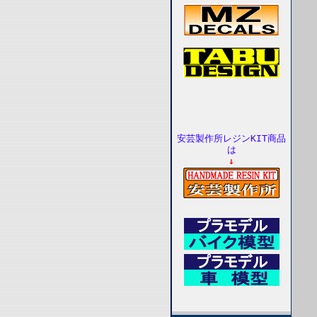
安芸製作所レジンKIT商品
は
↓