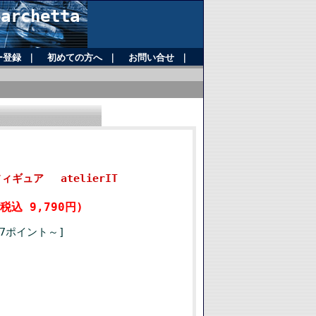
rchetta
ー登録
｜
初めての方へ
｜
お問い合せ
｜
フィギュア atelierIT
(税込 9,790円)
97ポイント～]