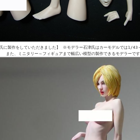
氏に製作をしていただきました】 ※モデラー石津氏はカーモデルでは1/43～1
 また、ミニタリー～フィギュアまで幅広い模型の製作できるモデラーです