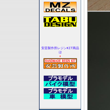
安芸製作所レジンKIT商品
は
↓