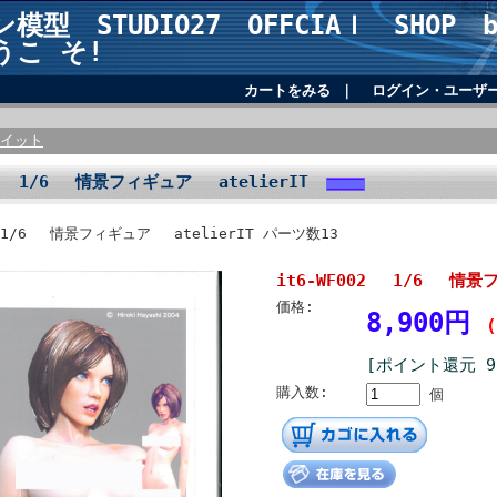
模型 STUDIO27 OFFCIAｌ SHOP ba
うこ そ!
カートをみる
｜
ログイン・ユーザ
イット
02 1/6 情景フィギュア atelierIT
2 1/6 情景フィギュア atelierIT パーツ数13
it6-WF002 1/6 情景
価格:
8,900円
[ポイント還元 
購入数:
個