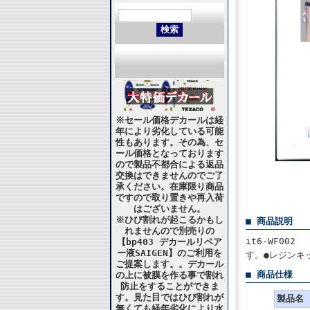
※セール価格デカールは経
年により劣化している可能
性もあります。その為、セ
ール価格となっております
ので製品不都合による返品
交換はできませんのでご了
承ください。在庫限り商品
ですので取り置きや再入荷
はございません。
※ひび割れが起こるかもし
■ 商品説明
れませんので別売りの
it6-WF00
【bp403 デカールリペア
ー液SAIGEN】のご利用を
す。●レジンキ
ご提案します。。デカール
■ 商品仕様
の上に被膜を作る事で割れ
防止をすることができま
す。見た目ではひび割れが
製品名
無くても経年劣化により水