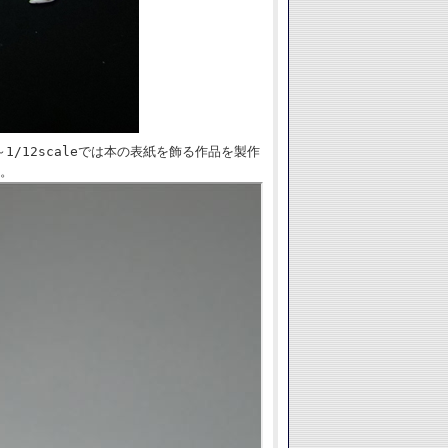
/12scaleでは本の表紙を飾る作品を製作
。