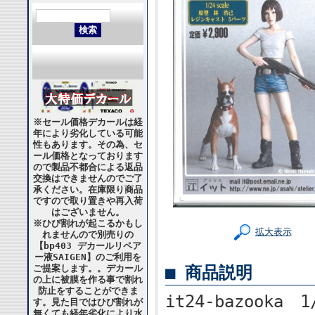
※セール価格デカールは経
年により劣化している可能
性もあります。その為、セ
ール価格となっております
ので製品不都合による返品
交換はできませんのでご了
承ください。在庫限り商品
ですので取り置きや再入荷
はございません。
※ひび割れが起こるかもし
拡大表示
れませんので別売りの
【bp403 デカールリペア
ー液SAIGEN】のご利用を
■ 商品説明
ご提案します。。デカール
の上に被膜を作る事で割れ
防止をすることができま
it24-bazooka 
す。見た目ではひび割れが
無くても経年劣化により水