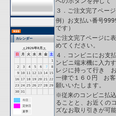
へのボタンを押して
３．ご注文完了ペー
例）お支払い番号999
です）
ご注文完了ページに
カレンダー
めてください。
＜
2026年8月
＞
４．コンビニにお支
日
月
火
水
木
金
土
1
ンビニ端末機に入力
2
3
4
5
6
7
8
レジに持って行き 
9
10
11
12
13
14
15
一律で１６０円 お
16
17
18
19
20
21
22
願いいたします。
23
24
25
26
27
28
29
30
31
※従来のコンビニ払
今日
ることと、お近くの
定休日
ズなお取り引きが可
夏季