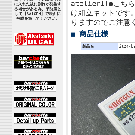
atelierIT●
に入れた後に割れが発生す
る場合がある為、予防策と
け組立キットです
して【SAIGEN】で表面に
被膜を施してください。
りますのでご注意
■ 商品仕様
製品名
it24-b