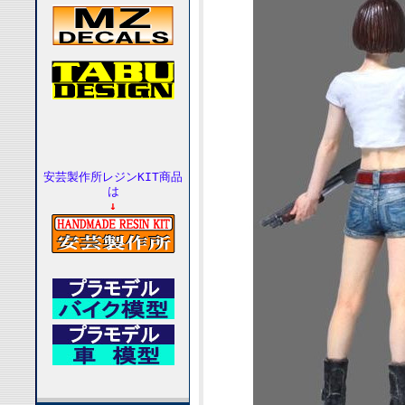
安芸製作所レジンKIT商品
は
↓