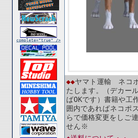
complete="true" />
◆◆
ヤマト運輸 ネコポ
たします。（デカール
ばOKです）書籍や工
囲内であればネコポ
らで価格変更をしご
せん※