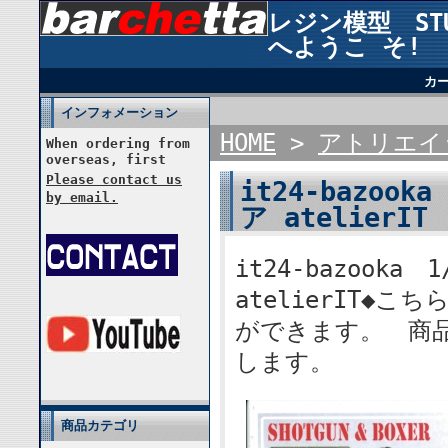
レジン模型 STUD
へようこ そ!
カ
インフォメーション
HOME
>
アトリエイ
When ordering from
overseas, first
Please contact us
it24-bazook
by email.
ア atelierIT
it24-bazooka 
atelierIT◆
ができます。 商
します。
商品カテゴリ