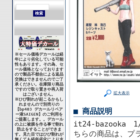
※セール価格デカールは経
年により劣化している可能
性もあります。その為、セ
ール価格となっております
ので製品不都合による返品
交換はできませんのでご了
承ください。在庫限り商品
ですので取り置きや再入荷
拡大表示
はございません。
※ひび割れが起こるかもし
れませんので別売りの
■ 商品説明
【bp403 デカールリペア
ー液SAIGEN】のご利用を
ご提案します。。デカール
it24-bazooka 
の上に被膜を作る事で割れ
防止をすることができま
ちらの商品は、プ
す。見た目ではひび割れが
無くても経年劣化により水