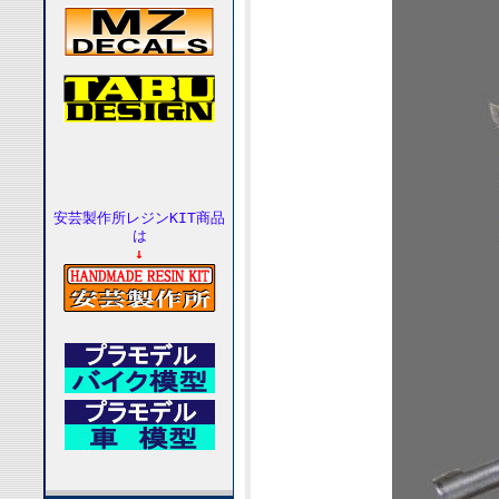
安芸製作所レジンKIT商品
は
↓