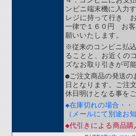
４．コンビニにお支
ンビニ端末機に入力
レジに持って行き 
一律で１６０円 お
願いいたします。
※従来のコンビニ払
ることと、お近くの
ズなお取り引きが可
●ご注文商品の発送の
日となります。ご注
休日明けとなる事を
◆在庫切れの場合・・
（メールにて別途お
◆代引きによる商品購