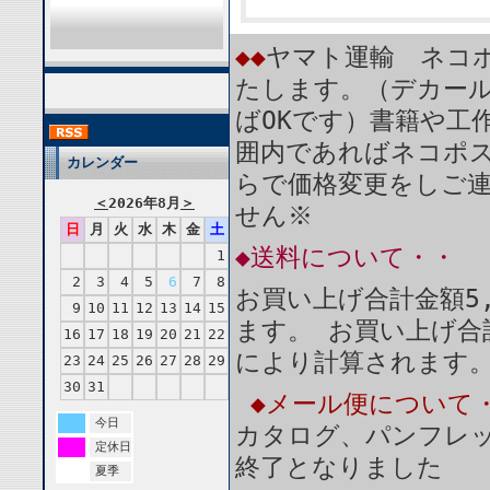
◆◆
ヤマト運輸 ネコポ
たします。（デカール
ばOKです）書籍や工
囲内であればネコポ
カレンダー
らで価格変更をしご
＜
2026年8月
＞
せん※
日
月
火
水
木
金
土
◆送料について・・
1
2
3
4
5
6
7
8
お買い上げ合計金額5
9
10
11
12
13
14
15
ます。 お買い上げ合
16
17
18
19
20
21
22
により計算されます
23
24
25
26
27
28
29
30
31
◆メール便について
今日
カタログ、パンフレ
定休日
終了となりました
夏季