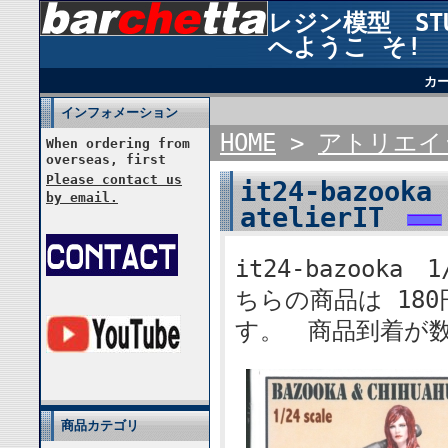
レジン模型 STUD
へようこ そ!
カ
インフォメーション
HOME
>
アトリエイ
When ordering from
overseas, first
Please contact us
it24-bazook
by email.
atelierIT
it24-bazooka 
ちらの商品は 18
す。 商品到着が
商品カテゴリ