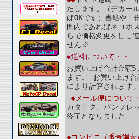
たします。（デカール
ばOKです）書籍や工
囲内であればネコポ
らで価格変更をしご
せん※
◆送料について・・
お買い上げ合計金額5
ます。 お買い上げ合
により計算されます
◆メール便について
カタログ、パンフレ
終了となりました
◆コンビニ（番号端末