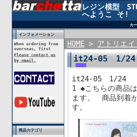
レジン模型 STUD
へようこ そ!
カ
インフォメーション
HOME
>
アトリエイ
When ordering from
overseas, first
Please contact us
it24-05 1
by email.
it24-05 1/2
1 ◆こちらの商品は
ます。 商品到着
す。
商品カテゴリ