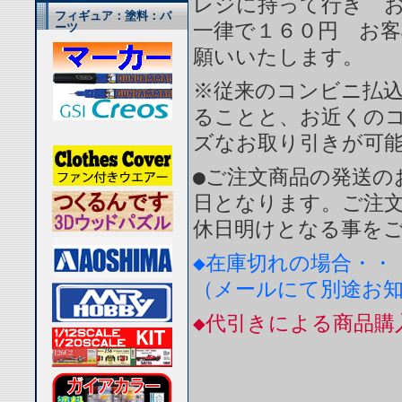
レジに持って行き 
フィギュア：塗料：パ
一律で１６０円 お
ーツ
願いいたします。
※従来のコンビニ払
ることと、お近くの
ズなお取り引きが可
●ご注文商品の発送の
日となります。ご注
休日明けとなる事を
◆在庫切れの場合・・
（メールにて別途お
◆代引きによる商品購