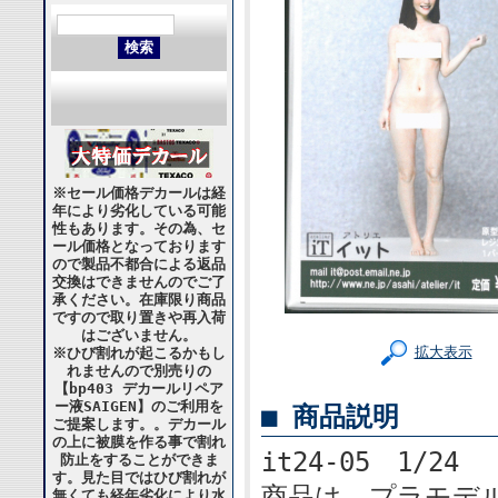
※セール価格デカールは経
年により劣化している可能
性もあります。その為、セ
ール価格となっております
ので製品不都合による返品
交換はできませんのでご了
承ください。在庫限り商品
ですので取り置きや再入荷
はございません。
拡大表示
※ひび割れが起こるかもし
れませんので別売りの
【bp403 デカールリペア
ー液SAIGEN】のご利用を
■ 商品説明
ご提案します。。デカール
の上に被膜を作る事で割れ
it24-05 1/2
防止をすることができま
す。見た目ではひび割れが
商品は、プラモデ
無くても経年劣化により水