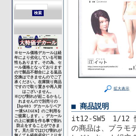
※セール価格デカールは経
年により劣化している可能
性もあります。その為、セ
ール価格となっております
ので製品不都合による返品
交換はできませんのでご了
承ください。在庫限り商品
ですので取り置きや再入荷
拡大表示
はございません。
※ひび割れが起こるかもし
れませんので別売りの
■ 商品説明
【bp403 デカールリペア
ー液SAIGEN】のご利用を
ご提案します。。デカール
it12-SW5 1/
の上に被膜を作る事で割れ
防止をすることができま
の商品は、プラモ
す。見た目ではひび割れが
無くても経年劣化により水