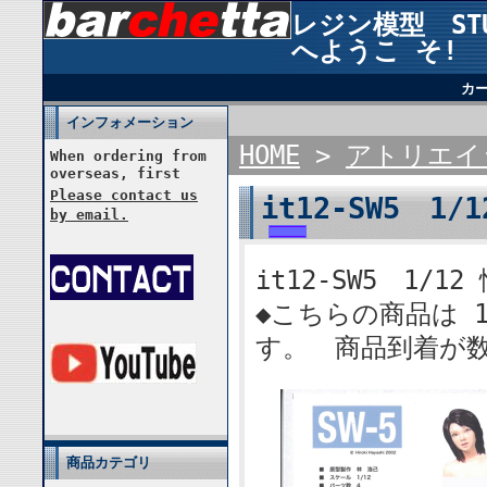
レジン模型 STUD
へようこ そ!
カ
インフォメーション
HOME
>
アトリエイ
When ordering from
overseas, first
Please contact us
it12-SW5 1
by email.
it12-SW5 1/
◆こちらの商品は 
す。 商品到着が
商品カテゴリ