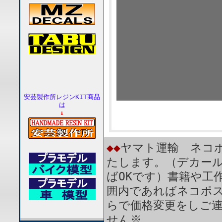
安芸製作所レジンKIT商品
は
↓
◆◆
ヤマト運輸 ネコポ
たします。（デカール
ばOKです）書籍や工
囲内であればネコポ
らで価格変更をしご
せん※