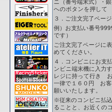
ニ（番号端末式）・銀
へのボタンを押して
３．ご注文完了ペー
例）お支払い番号999
です）
ご注文完了ページに
めてください。
４．コンビニにお支
ンビニ端末機に入力
レジに持って行き 
一律で１６０円 お
願いいたします。
※従来のコンビニ払
ることと、お近くの