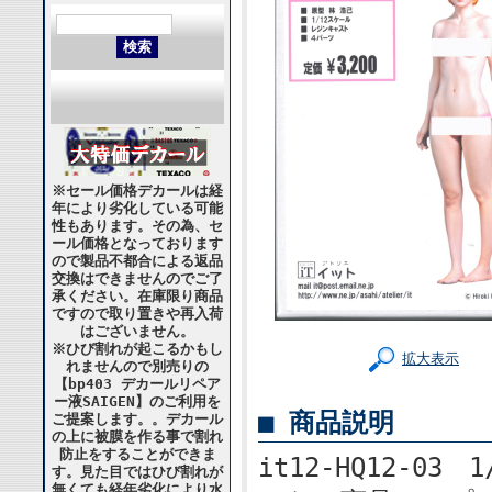
※セール価格デカールは経
年により劣化している可能
性もあります。その為、セ
ール価格となっております
ので製品不都合による返品
交換はできませんのでご了
承ください。在庫限り商品
ですので取り置きや再入荷
はございません。
※ひび割れが起こるかもし
拡大表示
れませんので別売りの
【bp403 デカールリペア
ー液SAIGEN】のご利用を
■ 商品説明
ご提案します。。デカール
の上に被膜を作る事で割れ
防止をすることができま
it12-HQ12-03
す。見た目ではひび割れが
無くても経年劣化により水