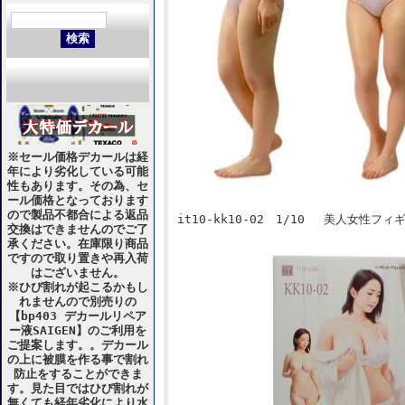
※セール価格デカールは経
年により劣化している可能
性もあります。その為、セ
ール価格となっております
ので製品不都合による返品
it10-kk10-02 1/10 美人女性フィギ
交換はできませんのでご了
承ください。在庫限り商品
ですので取り置きや再入荷
はございません。
※ひび割れが起こるかもし
れませんので別売りの
【bp403 デカールリペア
ー液SAIGEN】のご利用を
ご提案します。。デカール
の上に被膜を作る事で割れ
防止をすることができま
す。見た目ではひび割れが
無くても経年劣化により水