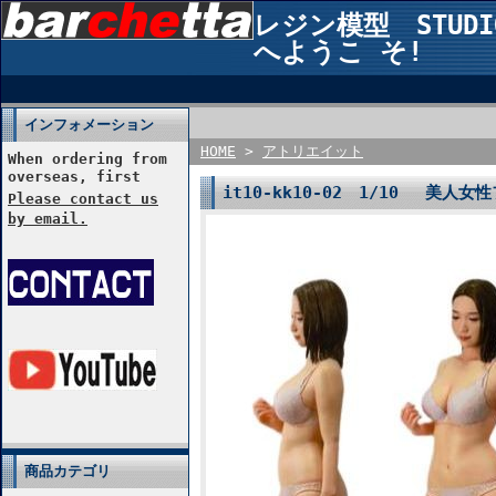
レジン模型 STUDIO2
へようこ そ!
インフォメーション
HOME
>
アトリエイット
When ordering from
overseas, first
it10-kk10-02 1/10 美人女
Please contact us
by email.
商品カテゴリ