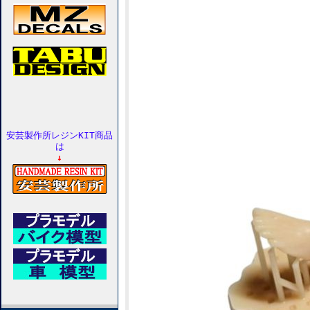
安芸製作所レジンKIT商品
は
↓