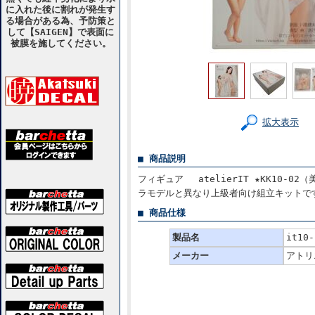
に入れた後に割れが発生す
る場合がある為、予防策と
して【SAIGEN】で表面に
被膜を施してください。
拡大表示
■ 商品説明
フィギュア atelierIT ★KK10-
ラモデルと異なり上級者向け組立キットで
■ 商品仕様
製品名
it10
メーカー
アトリ