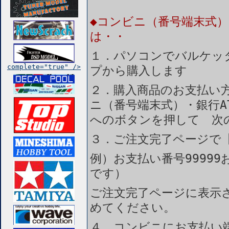
◆コンビニ（番号端末式）
は・・
１．パソコンでバルケッ
complete="true" />
プから購入します
２．購入商品のお支払い
ニ（番号端末式）・銀行A
へのボタンを押して 次
３．ご注文完了ページで
例）お支払い番号99999
です）
ご注文完了ページに表示
めてください。
４．コンビニにお支払い