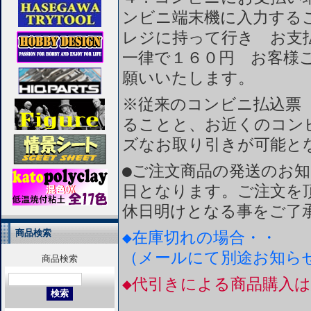
ンビニ端末機に入力する
レジに持って行き お支
一律で１６０円 お客様
願いいたします。
※従来のコンビニ払込票
ることと、お近くのコン
ズなお取り引きが可能と
●ご注文商品の発送のお
日となります。ご注文を
休日明けとなる事をご了
商品検索
◆在庫切れの場合・・
（メールにて別途お知ら
商品検索
◆代引きによる商品購入