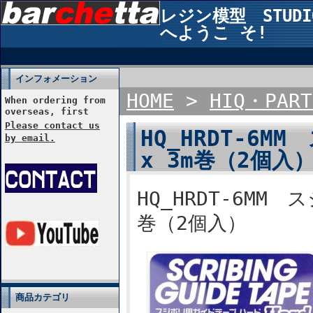
レジン模型 STUDIO2
へようこ そ!
インフォメーション
HOME
>
HIQ・PART
When ordering from
overseas, first
Please contact us
HQ_HRDT-6
by email.
x 3m巻（2個入
HQ_HRDT-6MM
巻（2個入）
商品カテゴリ