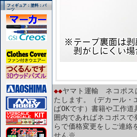
フィギュア：塗料：パ
ーツ
◆◆
ヤマト運輸 ネコポス
たします。（デカール・
ばOKです）書籍や工作道
囲内であればネコポスで
らで価格変更をしご連絡
せん※