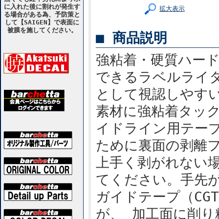
に入れた後に割れが発生す
拡大表示
る場合がある為、予防策と
して【SAIGEN】で表面に
被膜を施してください。
■ 商品説明
強粘着・硬質ハー
できるラベルライ
として視認しやすい
素材に強粘着タッ
イドライン用テー
ために裏面の剥離
上手く剥がれない
てください。手先
ガイドテープ（CG
が、 加工面に削