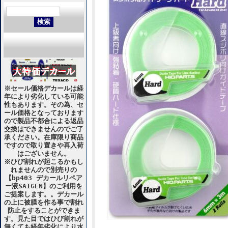
※セール価格デカールは経
年により劣化している可能
性もあります。その為、セ
ール価格となっております
ので製品不都合による返品
交換はできませんのでご了
承ください。在庫限り商品
ですので取り置きや再入荷
はございません。
※ひび割れが起こるかもし
れませんので別売りの
【bp403 デカールリペア
ー液SAIGEN】のご利用を
ご提案します。。デカール
の上に被膜を作る事で割れ
防止をすることができま
す。見た目ではひび割れが
無くても経年劣化により水