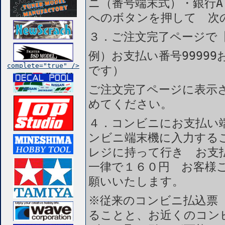
ニ（番号端末式）・銀行A
へのボタンを押して 次
３．ご注文完了ページで
例）お支払い番号99999
complete="true" />
です）
ご注文完了ページに表示
めてください。
４．コンビニにお支払い
ンビニ端末機に入力する
レジに持って行き お支
一律で１６０円 お客様
願いいたします。
※従来のコンビニ払込票
ることと、お近くのコン