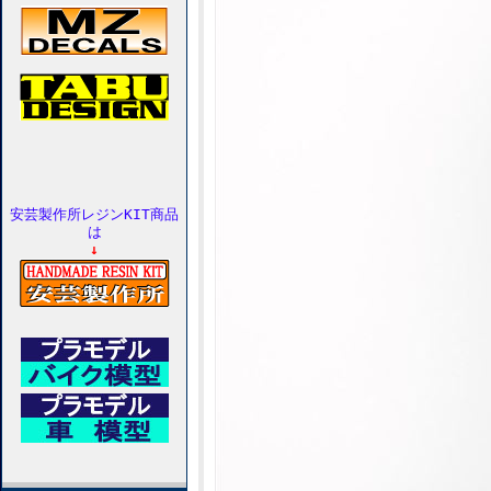
安芸製作所レジンKIT商品
は
↓