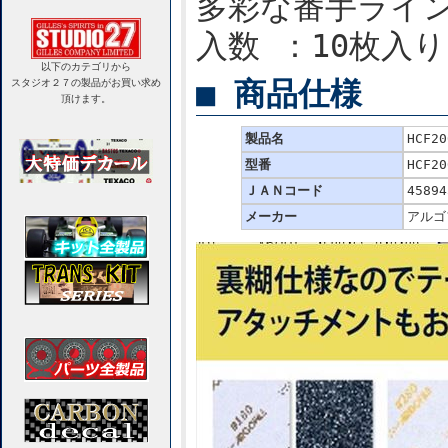
多彩な番手ラインナ
入数 ：10枚入り
以下のカテゴリから
■ 商品仕様
スタジオ２７の製品がお買い求め
頂けます。
製品名
HCF2
型番
HCF20
ＪＡＮコード
45894
メーカー
アルゴ