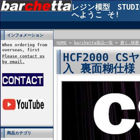
レジン模型 STUDIO2
へようこ そ!
インフォメーション
HOME
>
barchetta製品一覧
>
磨く.研磨
When ordering from
overseas, first
HCF2000 CS
Please contact us
by email.
入 裏面糊仕様 
商品カテゴリ