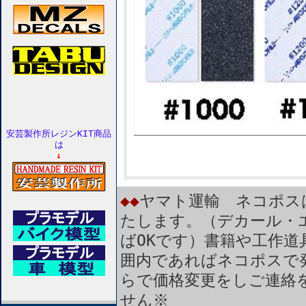
安芸製作所レジンKIT商品
は
↓
◆◆
ヤマト運輸 ネコポス
たします。（デカール・
ばOKです）書籍や工作道
囲内であればネコポスで
らで価格変更をしご連絡
せん※