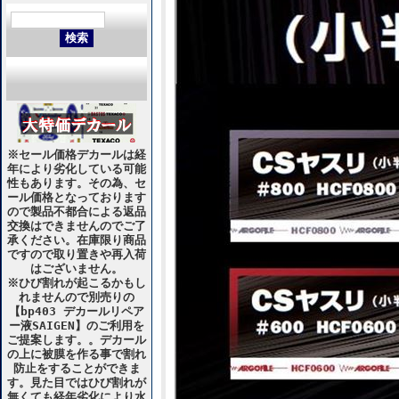
※セール価格デカールは経
年により劣化している可能
性もあります。その為、セ
ール価格となっております
ので製品不都合による返品
交換はできませんのでご了
承ください。在庫限り商品
ですので取り置きや再入荷
はございません。
※ひび割れが起こるかもし
れませんので別売りの
【bp403 デカールリペア
ー液SAIGEN】のご利用を
ご提案します。。デカール
の上に被膜を作る事で割れ
防止をすることができま
す。見た目ではひび割れが
無くても経年劣化により水