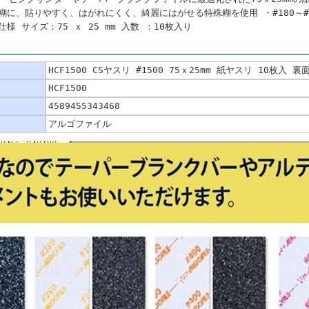
糊に、貼りやすく、はがれにくく、綺麗にはがせる特殊糊を使用 ・#180～#
様 サイズ：75 ｘ 25 mm 入数 ：10枚入り
HCF1500 CSヤスリ #1500 75ｘ25mm 紙ヤスリ 10枚入 裏
HCF1500
4589455343468
アルゴファイル