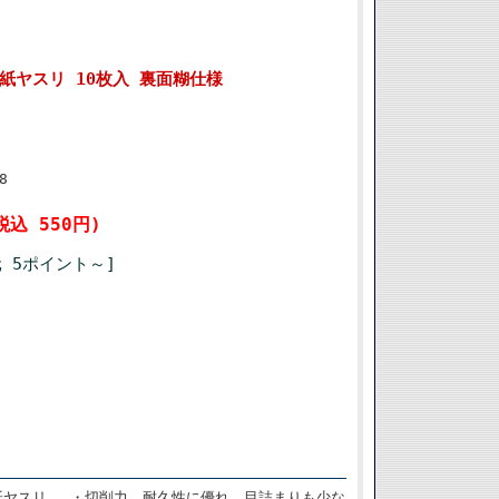
5mm 紙ヤスリ 10枚入 裏面糊仕様
8
税込 550円)
 5ポイント～]
の紙ヤスリ。 ・切削力、耐久性に優れ、目詰まりも少な