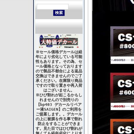
※セール価格デカールは経
年により劣化している可能
性もあります。その為、セ
ール価格となっております
ので製品不都合による返品
交換はできませんのでご了
承ください。在庫限り商品
ですので取り置きや再入荷
はございません。
※ひび割れが起こるかもし
れませんので別売りの
【bp403 デカールリペア
ー液SAIGEN】のご利用を
ご提案します。。デカール
の上に被膜を作る事で割れ
防止をすることができま
す。見た目ではひび割れが
無くても経年劣化により水