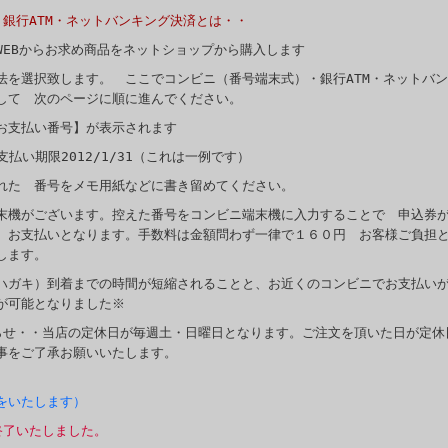
・銀行ATM・ネットバンキング決済とは・・
WEBからお求め商品をネットショップから購入します
法を選択致します。 ここでコンビニ（番号端末式）・銀行ATM・ネットバ
して 次のページに順に進んでください。
お支払い番号】が表示されます
支払い期限2012/1/31（これは一例です）
れた 番号をメモ用紙などに書き留めてください。
末機がございます。控えた番号をコンビニ端末機に入力することで 申込
 お支払いとなります。手数料は金額問わず一律で１６０円 お客様ご負担
します。
ハガキ）到着までの時間が短縮されることと、お近くのコンビニでお支払い
が可能となりました※
らせ・・当店の定休日が毎週土・日曜日となります。ご注文を頂いた日が定休
事をご了承お願いいたします。
をいたします）
終了いたしました。