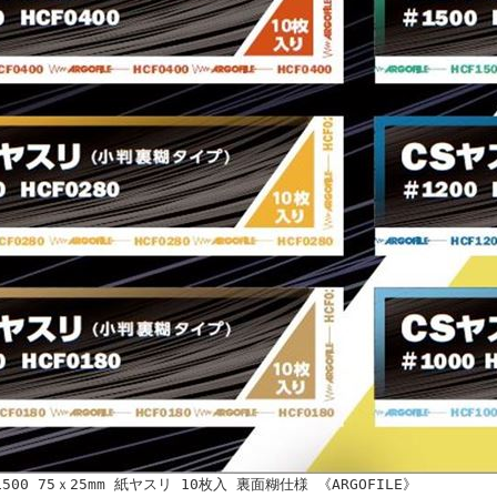
#1500 75ｘ25mm 紙ヤスリ 10枚入 裏面糊仕様 《ARGOFILE》