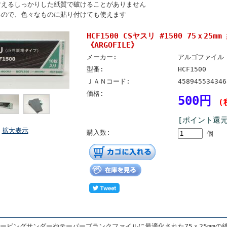
耐えるしっかりした紙質で破けることがありません
るので、色々なものに貼り付けても使えます
HCF1500 CSヤスリ #1500 75ｘ2
《ARGOFILE》
メーカー:
アルゴファイル
型番:
HCF1500
ＪＡＮコード:
458945534346
価格:
500円
(
[ポイント還元
拡大表示
購入数:
個
カービングサンダーやテーパーブランクファイルに最適化された75ｘ25mm