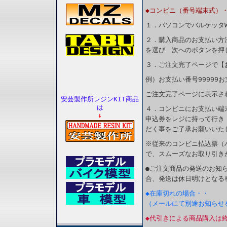
◆コンビニ（番号端末式）
１．パソコンでバルケッタ
２．購入商品のお支払い方
を選び 次へのボタンを押
３．ご注文完了ページで【
例）お支払い番号99999お
ご注文完了ページに表示さ
安芸製作所レジンKIT商品
は
４．コンビニにお支払い端
↓
申込券をレジに持って行き
だく事をご了承お願いいた
※従来のコンビニ払込票（
で、スムーズなお取り引き
●ご注文商品の発送のお知
合、発送は休日明けとなる
◆在庫切れの場合・・
（メールにて別途お知らせ
◆代引きによる商品購入は