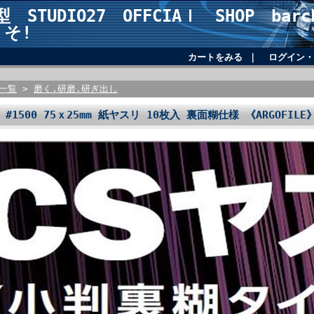
STUDIO27 OFFCIAｌ SHOP barch
 そ!
カートをみる
｜
ログイン・
品一覧
>
磨く.研磨.研ぎ出し
リ #1500 75ｘ25mm 紙ヤスリ 10枚入 裏面糊仕様 《ARGOFIL