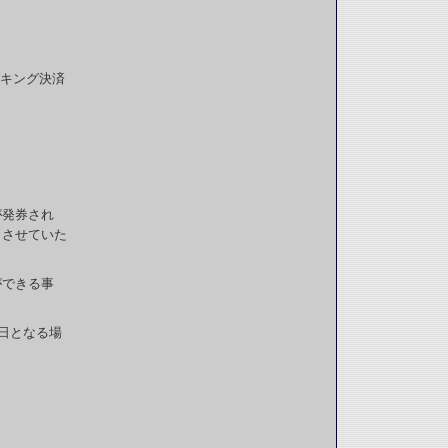
ンキング決済
券が発券され
とさせていた
ができる事
日となる場