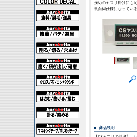
強めのヤスリ掛けにも
裏面糊仕様になってい
■ 商品説明
【CSヤスリの特徴】 