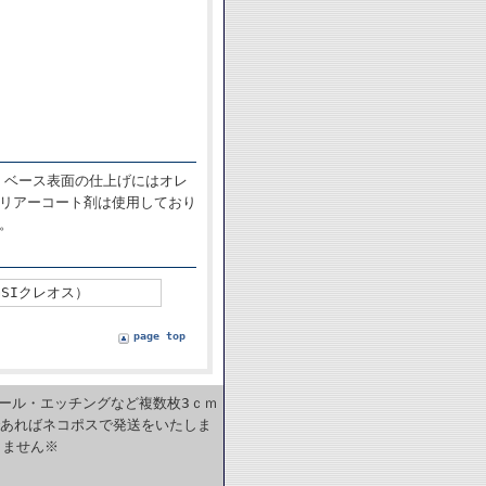
 ベース表面の仕上げにはオレ
クリアーコート剤は使用しており
。
GSIクレオス）
page top
カール・エッチングなど複数枚3ｃｍ
であればネコポスで発送をいたしま
きません※