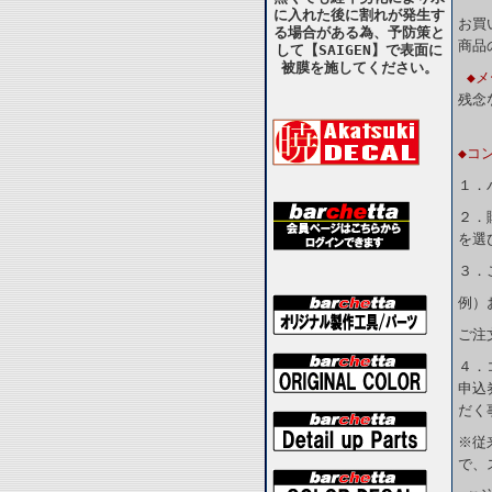
に入れた後に割れが発生す
お買
る場合がある為、予防策と
商品
して【SAIGEN】で表面に
被膜を施してください。
◆
残念
◆コ
１．
２．
を選
３．
例）
ご注
４．
申込
だく
※従
で、