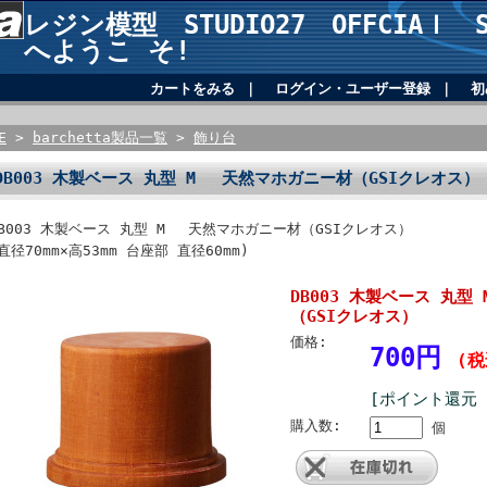
レジン模型 STUDIO27 OFFCIAｌ SH
へようこ そ!
カートをみる
｜
ログイン・ユーザー登録
｜
初
E
>
barchetta製品一覧
>
飾り台
DB003 木製ベース 丸型 M 天然マホガニー材（GSIクレオス）
DB003 木製ベース 丸型 M 天然マホガニー材（GSIクレオス）
直径70mm×高53mm 台座部 直径60mm)
DB003 木製ベース 丸
（GSIクレオス）
価格:
700円
(税
[ポイント還元 
購入数:
個