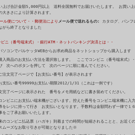
い上げ合計金額5,000円以上 送料全国無料でお届けいたします。 お買い上げ
の大きさにより計算されます。
メール便について・・郵便法により
メール便で送れるもの:
カタログ、パンフ
ながら終了となりました
ンビニ（番号端末式）・銀行ATM・ネットバンキング決済とは・・
パソコンでバルケッタWEBからお求め商品をネットショップから購入します
購入商品のお支払い方法を選択致します。 ここでコンビニ（番号端末式）・
び 次へのボタンを押して 次のページに順に進んでください。
ご注文完了ページで【お支払い番号】が表示されます
お支払い番号99999お支払い期限2012/1/31（これは一例です）
文完了ページに表示された 番号をメモ用紙などに書き留めてください。
コンビニにお支払い端末機がございます。控えた番号をコンビニ端末機に入
券をレジに持って行き お支払いとなります。手数料は金額問わず一律で１
事をご了承お願いいたします。
来のコンビニ払込票（ハガキ）到着までの時間が短縮されることと、お近く
スムーズなお取り引きが可能となりました※