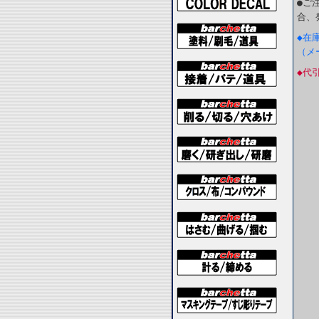
●ご
合、
◆在
（メ
◆代