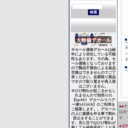
※セール価格デカールは経
年により劣化している可能
性もあります。その為、セ
ール価格となっております
ので製品不都合による返品
交換はできませんのでご了
承ください。在庫限り商品
ですので取り置きや再入荷
はございません。
※ひび割れが起こるかもし
れませんので別売りの
【bp403 デカールリペア
ー液SAIGEN】のご利用を
◆◆
ヤ
ご提案します。。デカール
以内
の上に被膜を作る事で割れ
す。
防止をすることができま
す。見た目ではひび割れが
◆送
無くても経年劣化により水