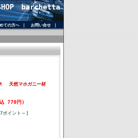
OP barchetta
めての方へ
｜
お問い合せ
｜
型 M 天然マホガニー材
込 770円)
7ポイント～]