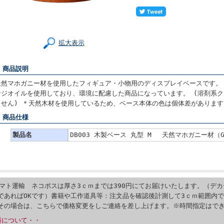
拡大表示
■ 商品説明
天然マホガニー材を使用したフィギュア・小物用のディスプレイベースです。
ンジオイルを使用しており、環境に配慮した商品になっています。 (溶剤系
ません) ＊天然木材を使用しているため、ベース本体の色は個体差があります
■ 商品仕様
製品名
DB003 木製ベース 丸型 M 天然マホガニー材（
マト運輸 ネコポスは厚さ3ｃｍまでは390円にてお届けいたします。（デ
であればOKです）書籍や工作道具等：注文品を確認後計測して3ｃｍ範囲内
その場合は、こちらで価格変更をしご連絡を差し上げます。※時間指定はで
料について・・