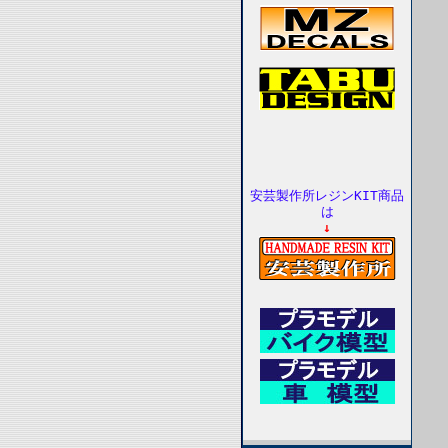
安芸製作所レジンKIT商品
は
↓