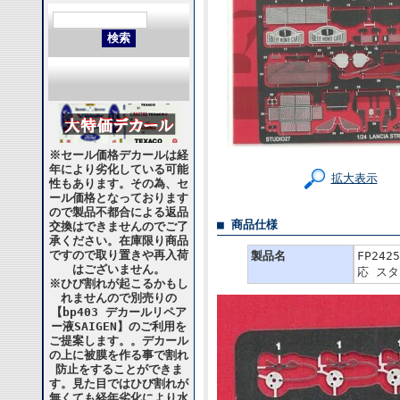
※セール価格デカールは経
年により劣化している可能
拡大表示
性もあります。その為、セ
ール価格となっております
ので製品不都合による返品
■ 商品仕様
交換はできませんのでご了
承ください。在庫限り商品
ですので取り置きや再入荷
製品名
FP24
はございません。
応 スタ
※ひび割れが起こるかもし
れませんので別売りの
【bp403 デカールリペア
ー液SAIGEN】のご利用を
ご提案します。。デカール
の上に被膜を作る事で割れ
防止をすることができま
す。見た目ではひび割れが
無くても経年劣化により水