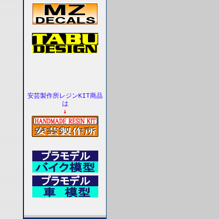
安芸製作所レジンKIT商品
は
↓