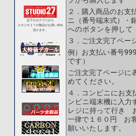
プから購入します
２．購入商品のお支
ニ（番号端末式）・銀
以下のカテゴリから
スタジオ２７の製品がお買い求め
へのボタンを押して
頂けます。
３．ご注文完了ペー
例）お支払い番号999
です）
ご注文完了ページに
めてください。
４．コンビニにお支
ンビニ端末機に入力
レジに持って行き 
一律で１６０円 お
願いいたします。