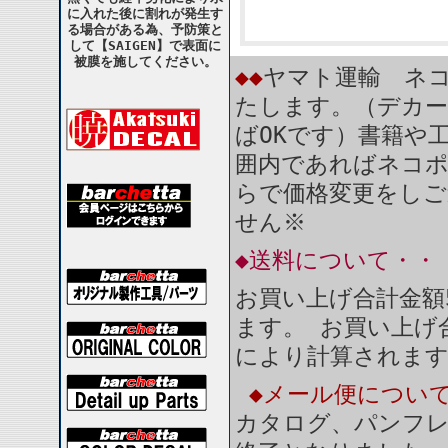
に入れた後に割れが発生す
る場合がある為、予防策と
して【SAIGEN】で表面に
被膜を施してください。
◆◆
ヤマト運輸 ネコ
たします。（デカー
ばOKです）書籍や
囲内であればネコ
らで価格変更をしご
せん※
◆送料について・・
お買い上げ合計金額
ます。 お買い上げ合
により計算されま
◆メール便につい
カタログ、パンフ