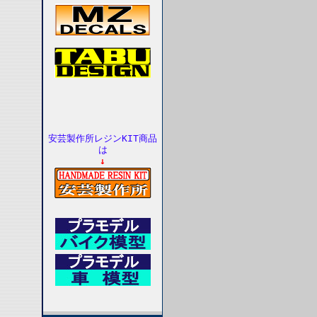
安芸製作所レジンKIT商品
は
↓