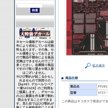
※セール価格デカールは経
年により劣化している可能
性もあります。その為、セ
ール価格となっております
ので製品不都合による返品
交換はできませんのでご了
承ください。在庫限り商品
拡大表示
ですので取り置きや再入荷
はございません。
※ひび割れが起こるかもし
■ 商品仕様
れませんので別売りの
【bp403 デカールリペア
製品名
FP201
ー液SAIGEN】のご利用を
ご提案します。。デカール
型番
ST27-
の上に被膜を作る事で割れ
防止をすることができま
この商品はネコポスで発送がで
す。見た目ではひび割れが
無くても経年劣化により水