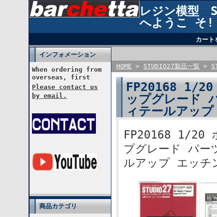
レジン模型 STU
へようこ そ!
カート
インフォメーション
HOME
>
STUDIO27製品一覧
>
S
When ordering from
overseas, first
FP20168 1/2
Please contact us
ップグレード パ
by email.
ィテールアップ
FP20168 1/20
プグレード パーツ
ルアップ エッチ
商品カテゴリ