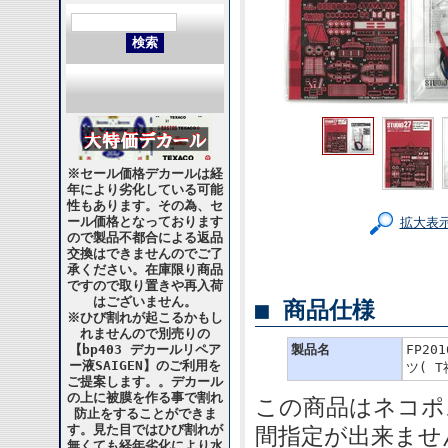
※セール価格デカールは経
年により劣化している可能
性もあります。その為、セ
ール価格となっております
拡大表
ので製品不都合による返品
交換はできませんのでご了
承ください。在庫限り商品
ですので取り置きや再入荷
はございません。
■ 商品仕様
※ひび割れが起こるかもし
れませんので別売りの
【bp403 デカールリペア
製品名
FP20
ー液SAIGEN】のご利用を
ツ( 
ご提案します。。デカール
の上に被膜を作る事で割れ
この商品はネコポ
防止をすることができま
す。見た目ではひび割れが
間指定が出来ませ
無くても経年劣化により水