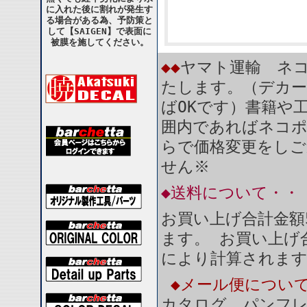
に入れた後に割れが発生す
る場合がある為、予防策と
して【SAIGEN】で表面に
被膜を施してください。
◆◆
ヤマト運輸 ネコ
たします。（デカー
ばOKです）書籍や
囲内であればネコ
らで価格変更をしご
せん※
◆送料について・・
お買い上げ合計金額
ます。 お買い上げ合
により計算されま
◆メール便につい
カタログ、パンフ