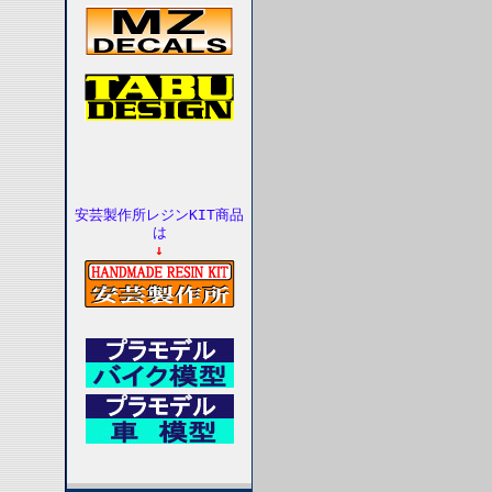
安芸製作所レジンKIT商品
は
↓