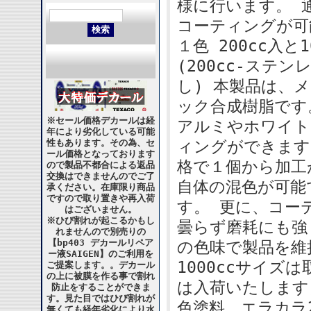
様に行います。 
コーティングが可
１色 200cc入
(200cc-ステ
し) 本製品は、
ック合成樹脂です
※セール価格デカールは経
アルミやホワイト
年により劣化している可能
性もあります。その為、セ
ィングができます
ール価格となっております
格で１個から加工
ので製品不都合による返品
交換はできませんのでご了
自体の混色が可能
承ください。在庫限り商品
ですので取り置きや再入荷
す。 更に、コー
はございません。
※ひび割れが起こるかもし
曇らず磨耗にも強
れませんので別売りの
【bp403 デカールリペア
の色味で製品を維
ー液SAIGEN】のご利用を
1000ccサイ
ご提案します。。デカール
の上に被膜を作る事で割れ
は入荷いたします
防止をすることができま
す。見た目ではひび割れが
色塗料 エラカラ
無くても経年劣化により水