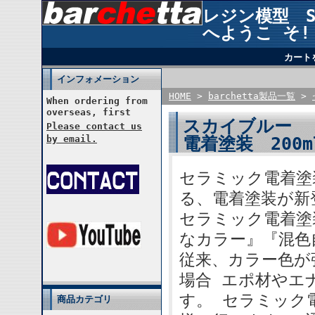
レジン模型 STU
へようこ そ!
カート
インフォメーション
HOME
>
barchetta製品一覧
>
When ordering from
overseas, first
スカイブルー エ
Please contact us
電着塗装 200m
by email.
セラミック電着塗装
る、電着塗装が新
セラミック電着塗
なカラー』『混色
従来、カラー色が
場合 エポ材やエ
す。 セラミック
商品カテゴリ