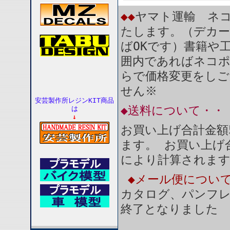
◆◆
ヤマト運輸 ネコ
たします。（デカー
ばOKです）書籍や
囲内であればネコ
らで価格変更をしご
せん※
安芸製作所レジンKIT商品
◆送料について・・
は
↓
お買い上げ合計金額
ます。 お買い上げ合
により計算されま
◆メール便につい
カタログ、パンフ
終了となりました