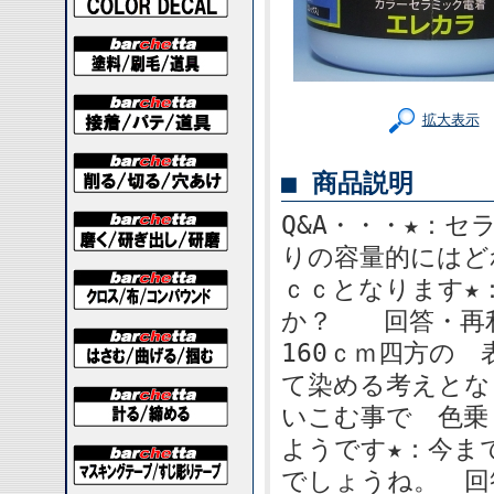
拡大表示
■ 商品説明
Q&A・・・★：
りの容量的にはど
ｃｃとなります★
か？ 回答・再
160ｃｍ四方の
て染める考えとな
いこむ事で 色乗
ようです★：今ま
でしょうね。 回