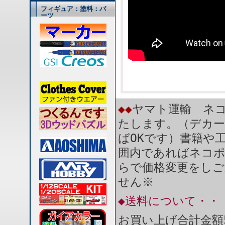
フィギュア：塗料：パ
ーツ
◆◆
ヤマト運輸 ネコ
たします。（デカー
ばOKです）書籍や
囲内であればネコ
らで価格変更をしご
せん※
◆送料について・・
お買い上げ合計金額