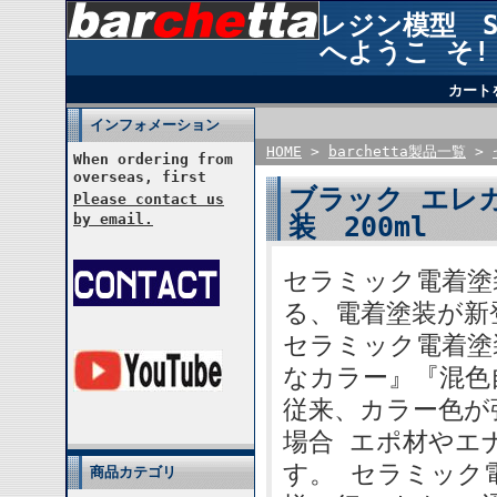
レジン模型 STU
へようこ そ!
カート
インフォメーション
HOME
>
barchetta製品一覧
>
When ordering from
overseas, first
ブラック エレカ
Please contact us
装 200ml
by email.
セラミック電着塗装
る、電着塗装が新
セラミック電着塗
なカラー』『混色
従来、カラー色が
場合 エポ材やエ
す。 セラミック
商品カテゴリ