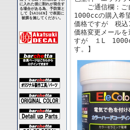
に入れた後に割れが発生す
ご通信欄：ご自
る場合がある為、予防策と
して【SAIGEN】で表面に
1000ccの購入希
被膜を施してください。
価格ですが 税込
価格変更メールを
すが １L 100
す。】