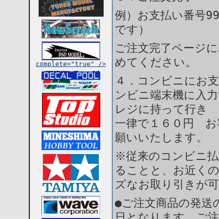
例）お支払い番号99
です）
ご注文完了ページに
めてください。
complete="true" />
４．コンビニにお支
ンビニ端末機に入力
レジに持って行き 
一律で１６０円 お
願いいたします。
※従来のコンビニ払
ることと、お近く
ズなお取り引きが
●ご注文商品の発送
日となります。ご注