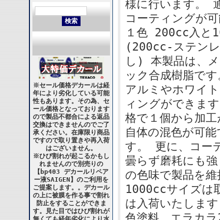
様に行います。 
コーティングが可
１色 200cc入
(200cc-ステ
し) 本製品は、
ック合成樹脂です
※セール価格デカールは経
アルミやホワイト
年により劣化している可能
性もあります。その為、セ
ィングができます
ール価格となっております
格で１個から加工
ので製品不都合による返品
交換はできませんのでご了
自体の混色が可能
承ください。在庫限り商品
ですので取り置きや再入荷
す。 更に、コー
はございません。
※ひび割れが起こるかもし
曇らず磨耗にも強
れませんので別売りの
【bp403 デカールリペア
の色味で製品を維
ー液SAIGEN】のご利用を
1000ccサイ
ご提案します。。デカール
の上に被膜を作る事で割れ
は入荷いたします
防止をすることができま
す。見た目ではひび割れが
色塗料 エラカラ
無くても経年劣化により水