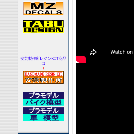
安芸製作所レジンKIT商品
は
↓