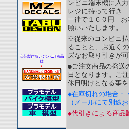
ンビニ端末機に入力
レジに持って行き 
一律で１６０円 お
願いいたします。
※従来のコンビニ払
ることと、お近く
ズなお取り引きが
安芸製作所レジンKIT商品
は
●ご注文商品の発送
↓
日となります。ご注
休日明けとなる事を
◆在庫切れの場合・
（メールにて別途
◆代引きによる商品