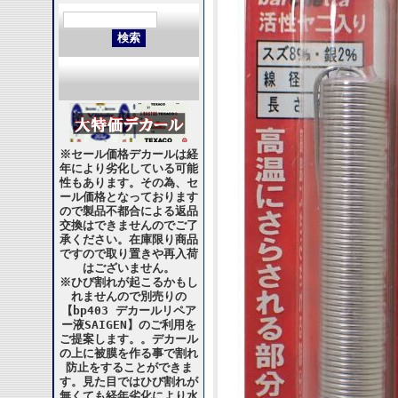
※セール価格デカールは経
年により劣化している可能
性もあります。その為、セ
ール価格となっております
ので製品不都合による返品
交換はできませんのでご了
承ください。在庫限り商品
ですので取り置きや再入荷
はございません。
※ひび割れが起こるかもし
れませんので別売りの
【bp403 デカールリペア
ー液SAIGEN】のご利用を
ご提案します。。デカール
の上に被膜を作る事で割れ
防止をすることができま
す。見た目ではひび割れが
無くても経年劣化により水