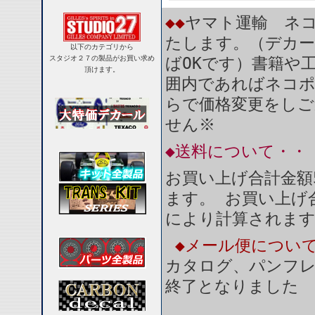
◆◆
ヤマト運輸 ネコ
たします。（デカー
以下のカテゴリから
スタジオ２７の製品がお買い求め
ばOKです）書籍や
頂けます。
囲内であればネコ
らで価格変更をしご
せん※
◆送料について・・
お買い上げ合計金額
ます。 お買い上げ合
により計算されま
◆メール便につい
カタログ、パンフ
終了となりました