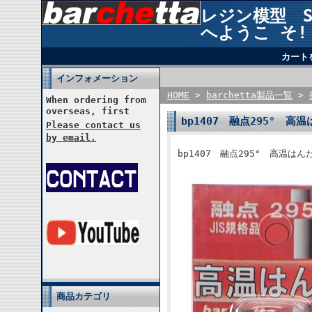
レジン模型 STU
へようこ そ!
カート
インフォメーション
HOME
>
barchetta製品一覧
>
When ordering from
overseas, first
bp1407 融点295° 
Please contact us
by email.
bp1407 融点295° 高温
商品カテゴリ