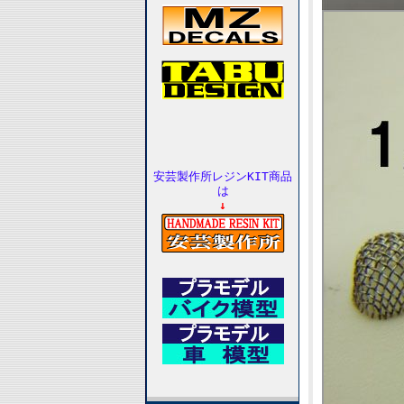
安芸製作所レジンKIT商品
は
↓