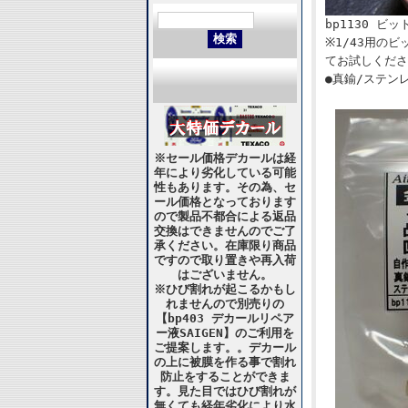
bp1130 ビッ
※1/43用の
てお試しくださ
●真鍮/ステン
※セール価格デカールは経
年により劣化している可能
性もあります。その為、セ
ール価格となっております
ので製品不都合による返品
交換はできませんのでご了
承ください。在庫限り商品
ですので取り置きや再入荷
はございません。
※ひび割れが起こるかもし
れませんので別売りの
【bp403 デカールリペア
ー液SAIGEN】のご利用を
ご提案します。。デカール
の上に被膜を作る事で割れ
防止をすることができま
す。見た目ではひび割れが
無くても経年劣化により水