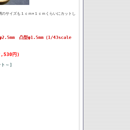
網のサイズも１ｃｍ×１ｃｍくらいにカットし
.5mm 凸型φ1.5mm（1/43scale
,530円)
ント～]