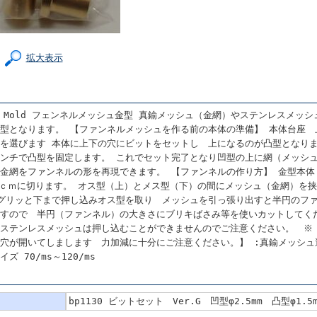
拡大表示
Mesh Mold フェンネルメッシュ金型 真鍮メッシュ（金網）やステンレスメ
型となります。 【ファンネルメッシュを作る前の本体の準備】 本体台座 
を選びます 本体に上下の穴にビットをセットし 上になるのが凸型となり
ンチで凸型を固定します。 これでセット完了となり凹型の上に網（メッシ
金網をファンネルの形を再現できます。 【ファンネルの作り方】 金型本体
2ｃｍに切ります。 オス型（上）とメス型（下）の間にメッシュ（金網）を
グリッと下まで押し込みオス型を取り メッシュを引っ張り出すと半円のフ
すので 半円（ファンネル）の大きさにブリキばさみ等を使いカットしてく
ステンレスメッシュは押し込むことができませんのでご注意ください。 ※【
穴が開いてしまします 力加減に十分にご注意ください。】 :真鍮メッシュ適合サ
ズ 70/ms～120/ms
bp1130 ビットセット Ver.G 凹型φ2.5mm 凸型φ1.5m