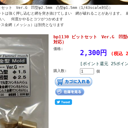
トセット Ver.G 凹型φ2.5mm 凸型φ1.5mm（1/43scale対応）
ビットは強く押し込むと網を突き抜けてしまい 網が破れることがあります。 
い。 何度かやるとコツがつかめます
レス金網（メッシュ）は別売となります
bp1130 ビットセット Ver.G 凹型φ2
対応）
価格:
2,300円
(税込 2
[ポイント還元 25ポイ
購入数:
個