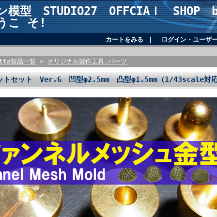
模型 STUDIO27 OFFCIAｌ SHOP ba
うこ そ!
カートをみる
｜
ログイン・ユーザ
etta製品一覧
>
オリジナル製作工具.パーツ
ビットセット Ver.G 凹型φ2.5mm 凸型φ1.5mm（1/43scale