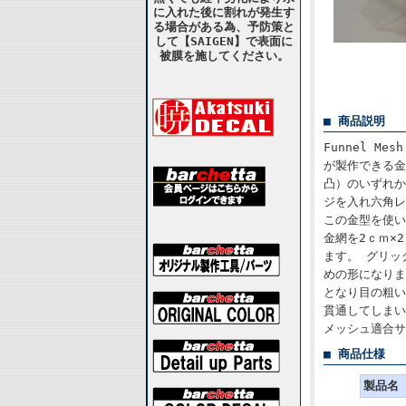
に入れた後に割れが発生す
る場合がある為、予防策と
して【SAIGEN】で表面に
被膜を施してください。
■ 商品説明
Funnel 
が製作できる金
凸）のいずれか
ジを入れ六角レ
この金型を使い
金網を2ｃｍ×
ます。 グリッ
めの形になりま
となり目の粗い
貫通してしまい
メッシュ適合サイ
■ 商品仕様
製品名