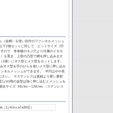
ッシュ（金網）を使い自作のファンネルメッシュ
上下2個セットに対して ビットサイズ（凹
ますので 本体横のネジ穴より付属のイモネ
ュ）を置き 上部の凸型で網を押し込みます
（2個）にオス型とメス型をセットします。
挟みオス型を手のひらを使いメス型に押し込み
ァンネルメッシュができます。 半円はやや長
ださい。 ※ステンレスは真鍮より硬い素材
1/43用の金型は強く押し込むとメッシュを
イズ 50/ms～120/ms :ステンレス
m（1/43scale対応）