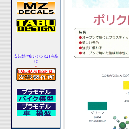
安芸製作所レジンKIT商品
は
↓