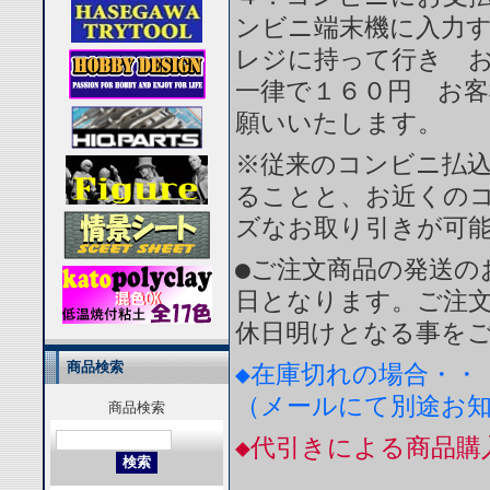
ンビニ端末機に入力
レジに持って行き 
一律で１６０円 お
願いいたします。
※従来のコンビニ払
ることと、お近くの
ズなお取り引きが可
●ご注文商品の発送の
日となります。ご注
休日明けとなる事を
商品検索
◆在庫切れの場合・・
（メールにて別途お
商品検索
◆代引きによる商品購