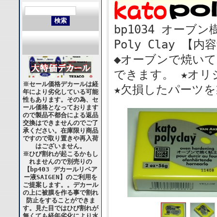
bp1034 オー
Poly Clay 【内
◆オーブンで焼い
できます。 ★オリ
※セール価格デカールは経
★欠損したパーツ
年により劣化している可能
性もあります。その為、セ
ール価格となっております
ので製品不都合による返品
交換はできませんのでご了
承ください。在庫限り商品
ですので取り置きや再入荷
はございません。
※ひび割れが起こるかもし
れませんので別売りの
【bp403 デカールリペア
ー液SAIGEN】のご利用を
ご提案します。。デカール
の上に被膜を作る事で割れ
防止をすることができま
す。見た目ではひび割れが
無くても経年劣化により水