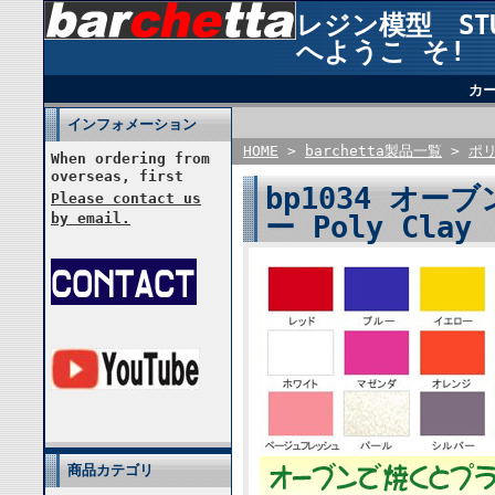
レジン模型 STUD
へようこ そ!
カ
インフォメーション
HOME
>
barchetta製品一覧
>
ポ
When ordering from
overseas, first
bp1034 オ
Please contact us
by email.
ー Poly Clay
商品カテゴリ