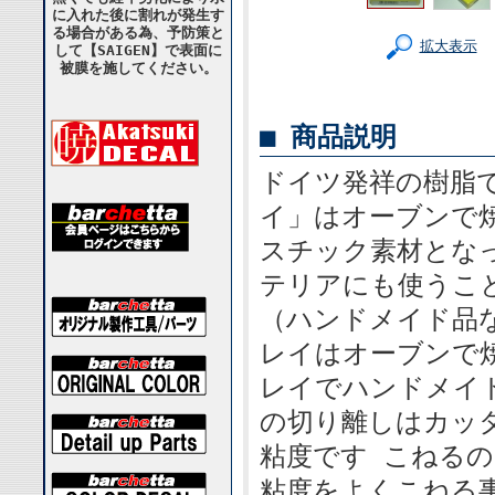
に入れた後に割れが発生す
る場合がある為、予防策と
拡大表示
して【SAIGEN】で表面に
被膜を施してください。
■ 商品説明
ドイツ発祥の樹脂
イ」はオーブンで
スチック素材とな
テリアにも使うこ
（ハンドメイド品
レイはオーブンで
レイでハンドメイ
の切り離しはカッ
粘度です こねる
粘度をよくこねる