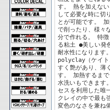
す。 熱を加えな
して必要な時に切
とが可能です。 
で削ったり、様々
分で作れる。 特徴
る粘土 ●美しい発
耐水性になります。
polyclay（
すく艶があり、薄
す。 加熱するま
水洗いもできます
セスを利用した唯
クレイの中で最も
変色のなさを兼ね