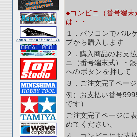
◆コンビニ（番号端末
は・・
１．パソコンでバルケ
complete="true" />
プから購入します
２．購入商品のお支
ニ（番号端末式）・銀
へのボタンを押して
３．ご注文完了ペー
例）お支払い番号999
です）
ご注文完了ページに
めてください。
４．コンビニにお支