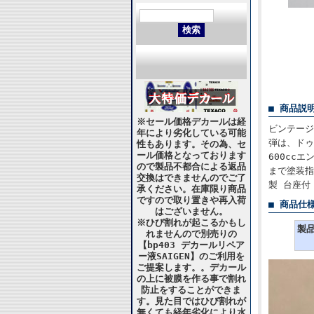
■ 商品説
※セール価格デカールは経
ビンテージ
年により劣化している可能
弾は、ドゥ
性もあります。その為、セ
ール価格となっております
600cc
ので製品不都合による返品
まで塗装指
交換はできませんのでご了
製 台座付
承ください。在庫限り商品
ですので取り置きや再入荷
■ 商品仕
はございません。
※ひび割れが起こるかもし
製
れませんので別売りの
【bp403 デカールリペア
ー液SAIGEN】のご利用を
ご提案します。。デカール
の上に被膜を作る事で割れ
防止をすることができま
す。見た目ではひび割れが
無くても経年劣化により水