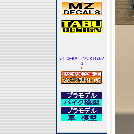
安芸製作所レジンKIT商品
は
↓