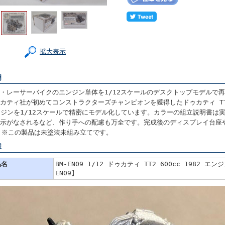
拡大表示
明
・レーサーバイクのエンジン単体を1/12スケールのデスクトップモデルで
カティ社が初めてコンストラクターズチャンピオンを獲得したドゥカティ TT2
エンジンを1/12スケールで精密にモデル化しています。カラーの組立説明書
示がなされるなど、作り手への配慮も万全です。完成後のディスプレイ台座
 ※この製品は未塗装未組み立てです。
様
品名
BM-EN09 1/12 ドゥカティ TT2 600cc 1982 エン
EN09】