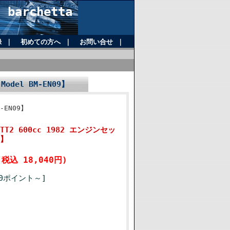
barchetta
録
｜
初めての方へ
｜
お問い合せ
｜
odel BM-EN09】
-EN09】
 TT2 600cc 1982 エンジンセッ
9】
(税込 18,040円)
0ポイント～]