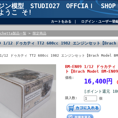
ジン模型 STUDIO27 OFFCIAｌ SHOP 
ようこ そ!
カートをみる
｜
ログイン・ユーザー登
rchetta製品一覧
>
限定商品
09 1/12 ドゥカティ TT2 600cc 1982 エンジンセット【Brach M
 1/12 ドゥカティ TT2 600cc 1982 エンジンセット【Brach Model BM
BM-EN09 1/12 ドゥカティ
ト【Brach Model BM-EN0
価格:
16,400円
[ポイント還元 18
購入数:
個