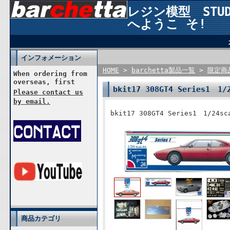
レジン模型 STUDI
へようこ そ!
インフォメーション
HOME
>
barchetta製品一覧
>
限定商
When ordering from
overseas, first
bkit17 308GT4 Series1 1/
Please contact us
by email.
bkit17 308GT4 Series1 1/24sc
商品カテゴリ