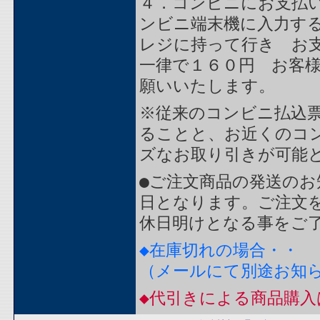
４．コンビニにお支払
ンビニ端末機に入力す
レジに持って行き お
一律で１６０円 お客
願いいたします。
※従来のコンビニ払込
ることと、お近くのコ
ズなお取り引きが可能
●ご注文商品の発送のお
日となります。ご注文
休日明けとなる事をご
◆在庫切れの場合・・
（メールにて別途お知
◆代引きによる商品購