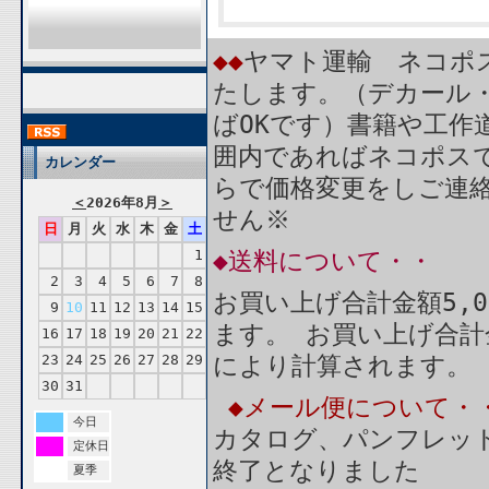
◆◆
ヤマト運輸 ネコポス
たします。（デカール
ばOKです）書籍や工作
囲内であればネコポス
カレンダー
らで価格変更をしご連
＜
2026年8月
＞
せん※
日
月
火
水
木
金
土
1
◆送料について・・
2
3
4
5
6
7
8
お買い上げ合計金額5,
9
10
11
12
13
14
15
ます。 お買い上げ合計
16
17
18
19
20
21
22
23
24
25
26
27
28
29
により計算されます。
30
31
◆メール便について・
今日
カタログ、パンフレッ
定休日
終了となりました
夏季