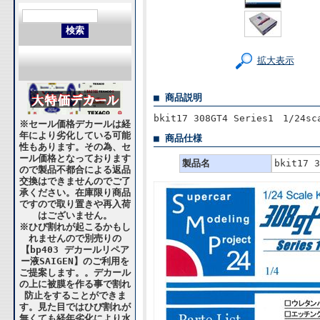
拡大表示
■ 商品説明
bkit17 308GT4 Series1 1/24sc
※セール価格デカールは経
年により劣化している可能
■ 商品仕様
性もあります。その為、セ
ール価格となっております
製品名
bkit17 
ので製品不都合による返品
交換はできませんのでご了
承ください。在庫限り商品
ですので取り置きや再入荷
はございません。
※ひび割れが起こるかもし
れませんので別売りの
【bp403 デカールリペア
ー液SAIGEN】のご利用を
ご提案します。。デカール
の上に被膜を作る事で割れ
防止をすることができま
す。見た目ではひび割れが
無くても経年劣化により水