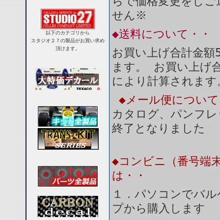
らで価格変更をしご
せん※
◆送料について・・
以下のカテゴリから
スタジオ２７の製品がお買い求め
頂けます。
お買い上げ合計金額5
ます。 お買い上げ合
により計算されます
◆メール便につい
カタログ、パンフレ
終了となりました
◆コンビニ（番号端
は・・
１．パソコンでバル
プから購入します