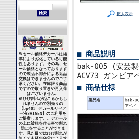
拡大表示
■ 商品説明
※セール価格デカールは経
年により劣化している可能
性もあります。その為、セ
bak-005 (安芸製
ール価格となっております
ので製品不都合による返品
ACV73 ガンビア
交換はできませんのでご了
承ください。在庫限り商品
■ 商品仕様
ですので取り置きや再入荷
はございません。
※ひび割れが起こるかもし
製品名
bak-
れませんので別売りの
アベイ
【bp403 デカールリペア
ー液SAIGEN】のご利用を
ご提案します。。デカール
の上に被膜を作る事で割れ
防止をすることができま
す。見た目ではひび割れが
無くても経年劣化により水