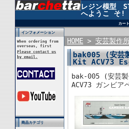
レジン模型 STU
へようこ そ!
カー
インフォメーション
HOME
>
安芸製作
When ordering from
overseas, first
Please contact us
bak005 (安芸
by email.
Kit ACV73 E
bak-005 (安芸製
ACV73 ガンビア
商品カテゴリ