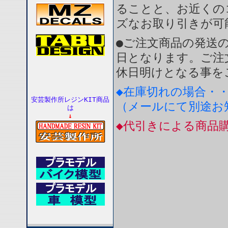
ることと、お近くの
ズなお取り引きが可
●ご注文商品の発送
日となります。ご注
休日明けとなる事を
◆在庫切れの場合・
安芸製作所レジンKIT商品
（メールにて別途お
は
↓
◆代引きによる商品