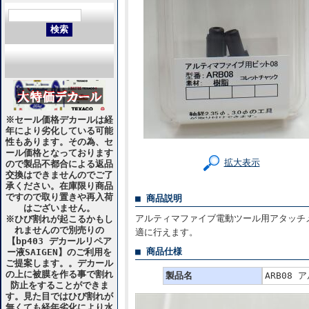
※セール価格デカールは経
年により劣化している可能
性もあります。その為、セ
ール価格となっております
拡大表示
ので製品不都合による返品
交換はできませんのでご了
承ください。在庫限り商品
ですので取り置きや再入荷
■ 商品説明
はございません。
アルティマファイブ電動ツール用アタッチ
※ひび割れが起こるかもし
れませんので別売りの
適に行えます。
【bp403 デカールリペア
■ 商品仕様
ー液SAIGEN】のご利用を
ご提案します。。デカール
の上に被膜を作る事で割れ
製品名
ARB08
防止をすることができま
す。見た目ではひび割れが
無くても経年劣化により水