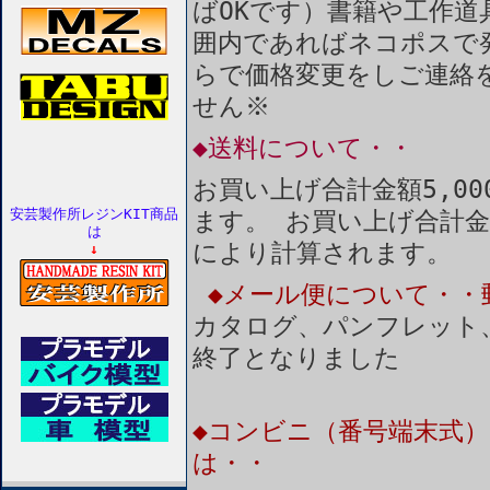
ばOKです）書籍や工作道
囲内であればネコポスで
らで価格変更をしご連絡
せん※
◆送料について・・
お買い上げ合計金額5,0
安芸製作所レジンKIT商品
ます。 お買い上げ合計金
は
により計算されます。
↓
◆メール便について・・
カタログ、パンフレット
終了となりました
◆コンビニ（番号端末式）
は・・