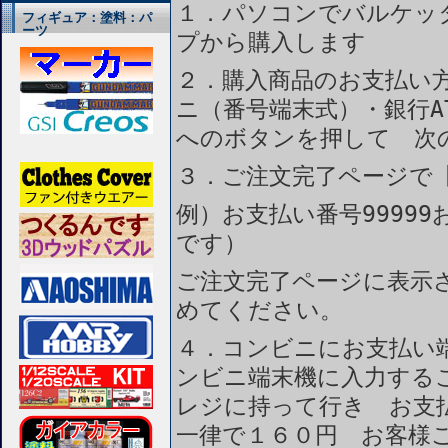
１．パソコンでバルケッ
フィギュア：塗料：パ
ーツ
プから購入します
２．購入商品のお支払い
ニ（番号端末式）・銀行A
へのボタンを押して 次
３．ご注文完了ページで
例）お支払い番号99999
です）
ご注文完了ページに表示
めてください。
４．コンビニにお支払い
ンビニ端末機に入力する
レジに持って行き お支
一律で１６０円 お客様