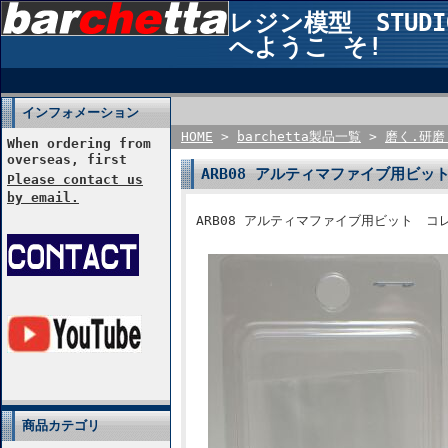
レジン模型 STUDIO2
へようこ そ!
インフォメーション
HOME
>
barchetta製品一覧
>
磨く.研磨
When ordering from
overseas, first
ARB08 アルティマファイブ用ビッ
Please contact us
by email.
ARB08 アルティマファイブ用ビット コレ
商品カテゴリ