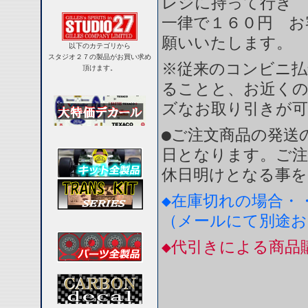
レジに持って行き 
一律で１６０円 お
願いいたします。
以下のカテゴリから
スタジオ２７の製品がお買い求め
※従来のコンビニ払
頂けます。
ることと、お近く
ズなお取り引きが
●ご注文商品の発送
日となります。ご注
休日明けとなる事を
◆在庫切れの場合・
（メールにて別途
◆代引きによる商品