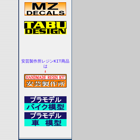
安芸製作所レジンKIT商品
は
↓