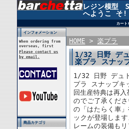
レジン模型 STU
へようこ そ!
カート
インフォメーション
HOME
>
楽プラ
When ordering from
overseas, first
Please contact us
1/32 日野 
by email.
楽プラ スナップ
1/32 日野 
プラ スナップキッ
回生産特典は再入
のでご了承くださ
の「はたらく車」
ックが登場します
商品カテゴリ
レームの装備もリ