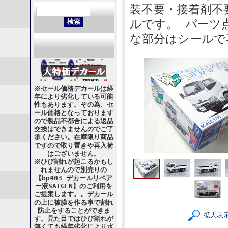
装不要・接着剤不
ルです。 パーツ
な部分はシールで
※セール価格デカールは経
年により劣化している可能
性もあります。その為、セ
ール価格となっております
ので製品不都合による返品
交換はできませんのでご了
承ください。在庫限り商品
ですので取り置きや再入荷
はございません。
※ひび割れが起こるかもし
れませんので別売りの
【bp403 デカールリペア
ー液SAIGEN】のご利用を
ご提案します。。デカール
の上に被膜を作る事で割れ
防止をすることができま
拡大表
す。見た目ではひび割れが
無くても経年劣化により水