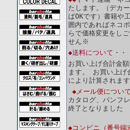
たします。（デカー
ばOKです）書籍や
囲内であればネコ
らで価格変更をしご
せん※
◆送料について・・
お買い上げ合計金額
ます。 お買い上げ合
により計算されま
◆メール便につい
カタログ、パンフ
終了となりました
◆コンビニ（番号端