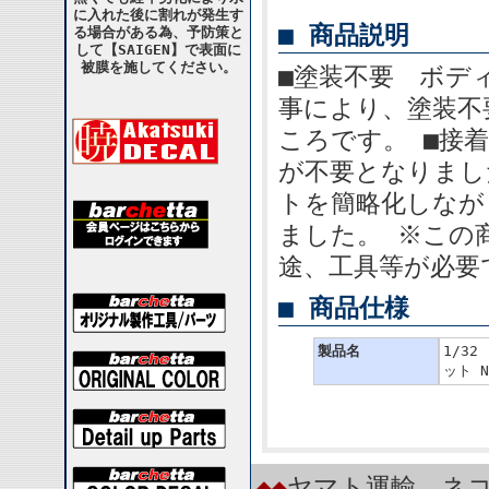
に入れた後に割れが発生す
■ 商品説明
る場合がある為、予防策と
して【SAIGEN】で表面に
被膜を施してください。
■塗装不要 ボデ
事により、塗装不
ころです。 ■接
が不要となりまし
トを簡略化しなが
ました。 ※この
途、工具等が必要
■ 商品仕様
製品名
1/3
ット N
◆◆
ヤマト運輸 ネコ