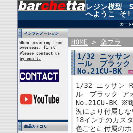
レジン模型 STU
へようこ そ!
カート
インフォメーション
HOME
>
楽プラ
When ordering from
overseas, first
Please contact us
1/32 ニッサン
by email.
ール ブラック
No.21CU-BK
1/32 ニッサン
ル ブラック ア
No.21CU-B
況により付属しな
18インチのカスタ
商品カテゴリ
色ごとに付属のホ