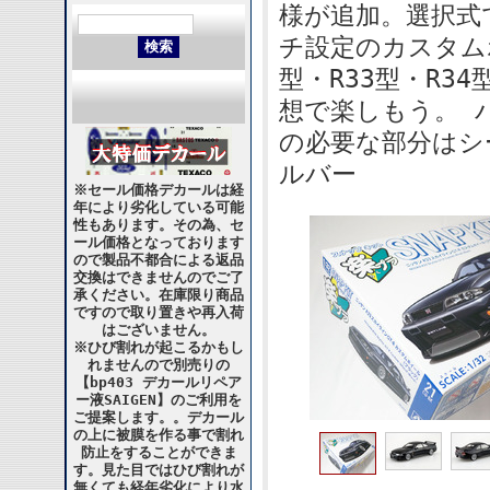
様が追加。選択式
チ設定のカスタム
型・R33型・R3
想で楽しもう。 
の必要な部分はシ
ルバー
※セール価格デカールは経
年により劣化している可能
性もあります。その為、セ
ール価格となっております
ので製品不都合による返品
交換はできませんのでご了
承ください。在庫限り商品
ですので取り置きや再入荷
はございません。
※ひび割れが起こるかもし
れませんので別売りの
【bp403 デカールリペア
ー液SAIGEN】のご利用を
ご提案します。。デカール
の上に被膜を作る事で割れ
防止をすることができま
す。見た目ではひび割れが
無くても経年劣化により水