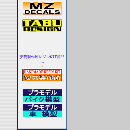
安芸製作所レジンKIT商品
は
↓