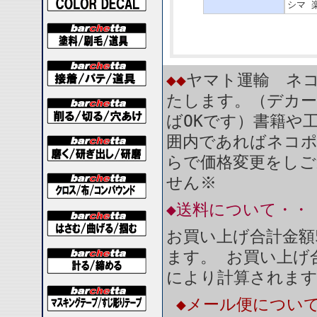
シマ 楽
◆◆
ヤマト運輸 ネコ
たします。（デカー
ばOKです）書籍や
囲内であればネコ
らで価格変更をしご
せん※
◆送料について・・
お買い上げ合計金額
ます。 お買い上げ合
により計算されま
◆メール便につい