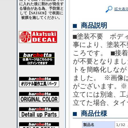
に入れた後に割れが発生す
る場合がある為、予防策と
拡大表
して【SAIGEN】で表面に
被膜を施してください。
■ 商品説明
■塗装不要 ボデ
事により、塗装不
ころです。 ■接
が不要となりまし
トを簡略化しなが
ました。 ※画像
がございます。※
立てには別途、工
立てた場合、タイ
■ 商品仕様
製品名
1/3