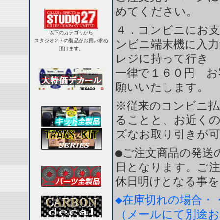
めてください。
４．コンビニにお支
以下のカテゴリから
スタジオ２７の製品がお買い求め
ンビニ端末機に入力
頂けます。
レジに持って行き 
一律で１６０円 お
願いいたします。
※従来のコンビニ払
ることと、お近く
ズなお取り引きが
●ご注文商品の発送
日となります。ご注
休日明けとなる事を
◆在庫切れの場合・
（メールにて別途