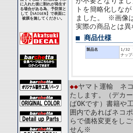
が不要となりまし
に入れた後に割れが発生す
トを簡略化しなが
る場合がある為、予防策と
して【SAIGEN】で表面に
ました。 ※画像
被膜を施してください。
実際の商品とは異
■ 商品仕様
製品名
1/3
ナップキ
◆◆
ヤマト運輸 ネコ
たします。（デカー
ばOKです）書籍や
囲内であればネコ
らで価格変更をしご
せん※