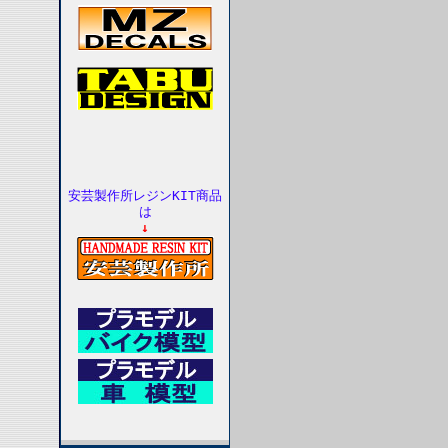
安芸製作所レジンKIT商品
は
↓