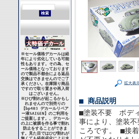
※セール価格デカールは経
年により劣化している可能
性もあります。その為、セ
ール価格となっております
ので製品不都合による返品
交換はできませんのでご了
拡大表
承ください。在庫限り商品
ですので取り置きや再入荷
はございません。
※ひび割れが起こるかもし
■ 商品説明
れませんので別売りの
【bp403 デカールリペア
■塗装不要 ボデ
ー液SAIGEN】のご利用を
ご提案します。。デカール
事により、塗装不
の上に被膜を作る事で割れ
防止をすることができま
ころです。 ■接
す。見た目ではひび割れが
無くても経年劣化により水