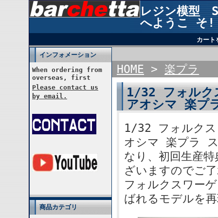
レジン模型 STU
へようこ そ!
カート
インフォメーション
HOME
>
楽プラ
When ordering from
overseas, first
Please contact us
1/32 フォル
by email.
アオシマ 楽プラ
1/32 フォルク
オシマ 楽プラ ス
なり、初回生産特
ざいますのでご了
フォルクスワーゲ
ばれるモデルを再
商品カテゴリ